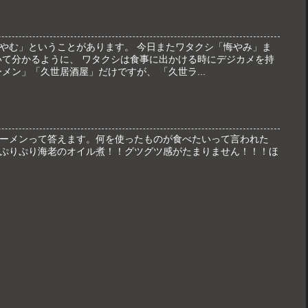
やむ」ということがあります。 今日またワタクシ「悔やみ」ま
いて分かるように、 ワタクシは食事に出かける時にデジカメを持
メン」「久世居酒屋」だけですが、 「久世ラ...
ーメンって答えます。何を使ったものが食べたいって言われた
ぷりぷり海老のオイル煮！！グツグツ感がたまりません！！！ほ