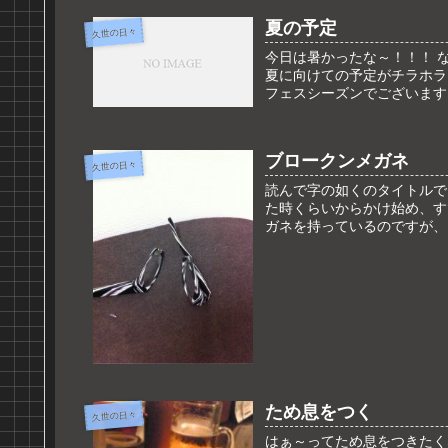
夏の予定
久世の日々
今日は暑かったな～！！！ 
夏に向けての予定がチラホラと
フェスシーズンでございます！
ブロークンメガネ
久世の日々
読んで字の如くのタイトルで
た時くらいからかけ始め、す
ガネを持っているのですが、こ
ため息をつく
久世の日々
はぁ～ってため息をつきたく