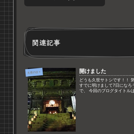
関連記事
開けました
久世の日々
どうも久世サトシです！！ 気
すでに明けまして7日になろ
で、 今回のブログタイトルは