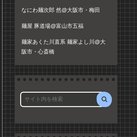
なにわ麺次郎 然@大阪市・梅田
麺屋 豚道場@富山市五福
麺家あくた川直系 麺家よし川@大
阪市・心斎橋