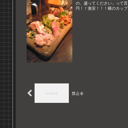
の、盛ってください」って言
円！！激安！！！横のカップ
禁止令