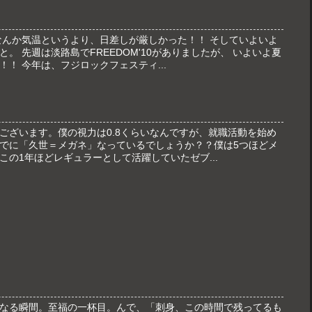
なんか気温というより、日差しが厳しかった！！ そしていよいよ
。 先週は淡路島でFREEDOM'10がありましたが、 いよいよ夏
！ 今年は、フジロックフェスティ...
ございます。僕の視力は0.8くらいなんですが、就職活動を始め
でに「久世＝メガネ」なっているでしょうか？？僕は5つほどメ
の1年ほどレギュラーとして活躍していたゼブ...
なる瞬間。至福の一杯目。んで、「刺身、この時間で残ってるも