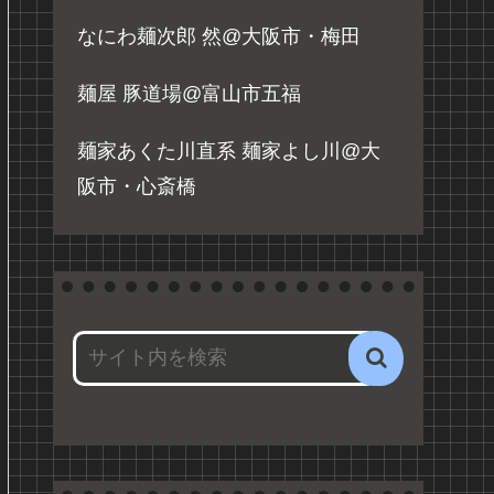
なにわ麺次郎 然@大阪市・梅田
麺屋 豚道場@富山市五福
麺家あくた川直系 麺家よし川@大
阪市・心斎橋