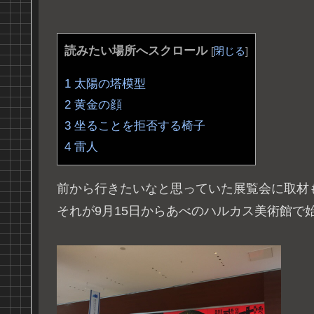
読みたい場所へスクロール
[
閉じる
]
1
太陽の塔模型
2
黄金の顔
3
坐ることを拒否する椅子
4
雷人
前から行きたいなと思っていた展覧会に取材
それが9月15日からあべのハルカス美術館で