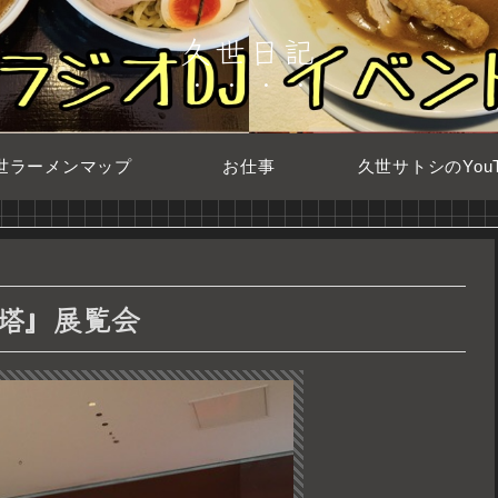
久世日記
世ラーメンマップ
お仕事
久世サトシのYouT
塔』展覧会