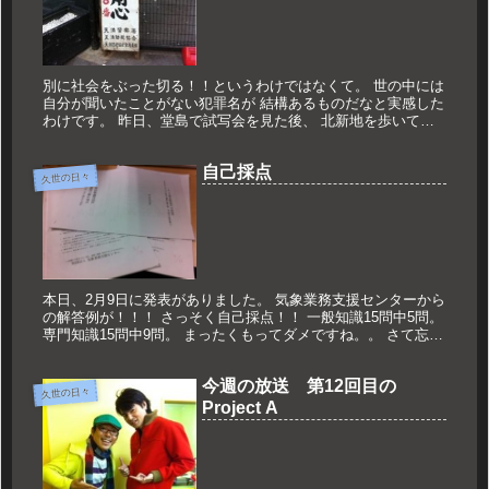
別に社会をぶった切る！！というわけではなくて。 世の中には
自分が聞いたことがない犯罪名が 結構あるものだなと実感した
わけです。 昨日、堂島で試写会を見た後、 北新地を歩いてい
たら発見したのはこの看板。 「だきつきスリ」？？ 面白いな
と思って...
自己採点
久世の日々
本日、2月9日に発表がありました。 気象業務支援センターから
の解答例が！！！ さっそく自己採点！！ 一般知識15問中5問。
専門知識15問中9問。 まったくもってダメですね。。 さて忘れ
てしまわぬうちに勉強をしていきましょうかね！！ 語句を...
今週の放送 第12回目の
久世の日々
Project A