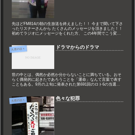
先ほどFM814の朝の生放送を終えました！！ 今まで聞いて下さ
ったリスナーさんから たくさんのメッセージを頂きました！！
初めてラジオにメッセージをくれた方、 この4年間でこう変わ
ったよ！！と自身の報告をくれた方。 初めは僕の喋り方が嫌い
だ...
ドラマからのドラマ
久世の日々
世の中とは、偶然か必然か分からないことに満ちている。おそ
らく偶発的に起きたであろうことを「運命」なんて言葉で表す
こともある。9月の上旬に発表された第691回のロト6の当選発
表。ここで実に奇妙な現象が起きた。1等 1億3000万円2等 5万
円...
色々な犯罪
久世の日々