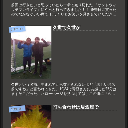
前回は行きたいと思っていたら一瞬で売り切れた 「サンドウィ
ッチマンライブ」にやっと行ってきました！！ 発売日に買った
のでなかなかいい席で じっくりとお笑いを見させていただきま
した。 劇場などでお笑い見させていただいたことはあります
が、 単独...
久世で久世が
久世の日々
久世という名前。生まれてから数えきれないほど「珍しいお名
前ですね」と言われてきた。1Q84で青豆さんに共感した部分は
まずそこだった。ハローヘージを見つけては、この街に「久
世」という人はいるのかどうか調べてみるということを何度も
した。珍しい苗...
打ち合わせは居酒屋で
久世の日々