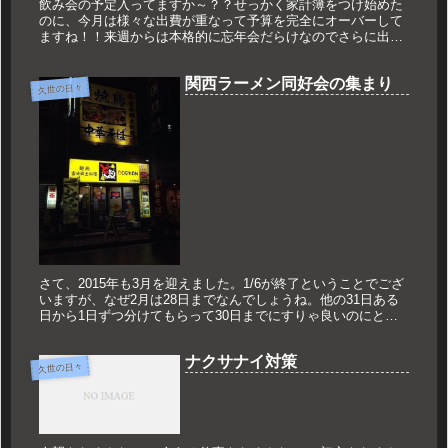
飲み会の予定入ってますか～？？せっかく家計簿をつけ始めた
のに、今月は様々な出費が重なって予算を完全にオーバーして
ますね！！来週からは本格的に忘年会だらけなのでさらに出て
行くことでしょう。まあなんとかそれ以外で節約ですね！！さ
て毎年11月には...
関西ラーメン同好会の集まり
久世の日々
さて、2015年も3月を迎えました。1/6が終了ということでござ
いますが、なぜ2月は28日までなんでしょうね。他の31日ある
日から1日ずつ分けてもらって30日までにすりゃ良いのにと思
ってしまいます。まあ僕の力ではどうにもならないので放って
お...
ナクサナイ対策
久世の日々