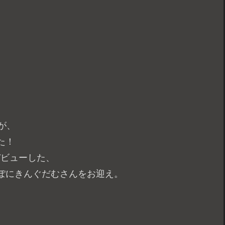
が、
た！
デビューした、
ぽにきんぐだむさんをお迎え。