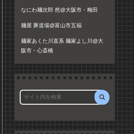
なにわ麺次郎 然@大阪市・梅田
麺屋 豚道場@富山市五福
麺家あくた川直系 麺家よし川@大
阪市・心斎橋