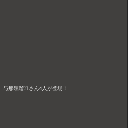
、与那嶺瑠唯さん4人が登場！