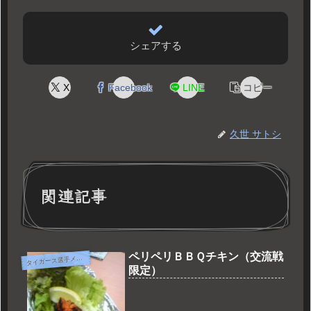
シェアする
X
Facebook
LINE
コピー
久世 サトシ
関連記事
ペリペリＢＢＱチキン（交流戦
タ
イガース選手メニュー
限定）