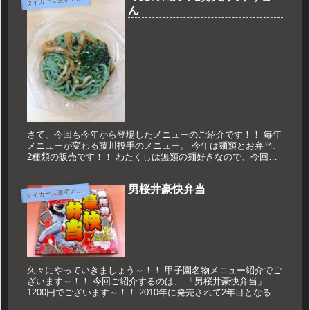
ん
さて、今回も今年から登場したメニューのご紹介です！！ 毎年
メニューが変わる藤川投手のメニュー。 今年は麺類とお弁当、
2種類の販売です！！ わたくしは無類の麺好きなので、今回
も！！ 球児の四万十あおさ入りうどん！！ すごい色合いです
よね～！！...
男桜井豪快弁当
タ
イガース選手メニュー
久々にやっていきましょう～！！ 甲子園名物メニュー紹介でご
ざいます～！！ 今回ご紹介するのは、 「男桜井豪快弁当」
1200円でございます～！！ 2010年に発売されて2年目となるお
弁当ですね。 今シーズンは1軍での活躍は見ていない桜井選