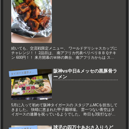
続いても、交流戦限定メニュー、 ワールドデリシャスカップに
チャレンジ！！ 2品目は、 南アフリカ代表ペリペリＢＢＱチキ
ン 600円！！ 来月開幕のＷ杯の舞台、南アフリカからは スパ
イシーな一品！！！ かなり辛いです！！！ でもチキンのジュ
ー...
阪神vs中日&メッセの黒豚骨ラ
タ
イガース選手メニュー
ーメン
5月に入って初めて阪神タイガースの スタジアムMCを担当して
きました。 快晴に恵まれた甲子園球場。 雲一つない青空はタ
イガースの連勝を祝っているようでした。 昨日も3安打ながら
2-1と接戦を制したタイガースは、 今シーズン3度目の4連勝で
貯...
球児の四万十あおさ入りうど
タ
イガース選手メニュー