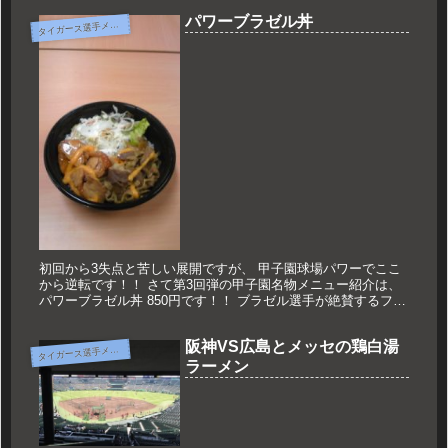
手。...
パワーブラゼル丼
タ
イガース選手メニュー
初回から3失点と苦しい展開ですが、 甲子園球場パワーでここ
から逆転です！！ さて第3回弾の甲子園名物メニュー紹介は、
パワーブラゼル丼 850円です！！ ブラゼル選手が絶賛するファ
ーストフードなどんぶりです！！ 牛肉、テリヤキチキン、サラ
ダ...
阪神VS広島とメッセの鶏白湯
タ
イガース選手メニュー
ラーメン