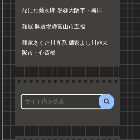
なにわ麺次郎 然@大阪市・梅田
麺屋 豚道場@富山市五福
麺家あくた川直系 麺家よし川@大
阪市・心斎橋