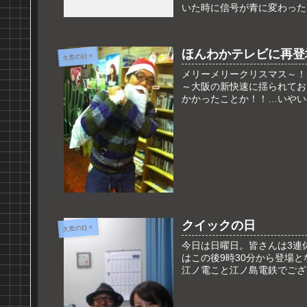
いた時に信号が青に変わった
ほんわかテレビに再登
久世の日々
メリーメリークリスマス～！
～大阪の新快速に揺られてお
かかったことか！！…いやい
クイックの日
久世の日々
今日は日曜日。皆さんは3連休
はこの後9時30分から登場
江ノ電こと江ノ島電鉄でござい