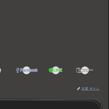
X
Facebook
LINE
コピー
久世 サトシ