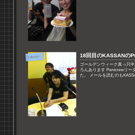
18回目のKASSANのPro
久世の日々
ゴールデンウィーク真っ只中
ろんあります Panicrewリー
た。 メールを読むのもKASSA