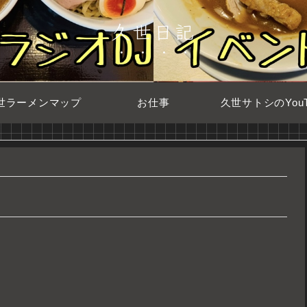
久世日記
世ラーメンマップ
お仕事
久世サトシのYouT