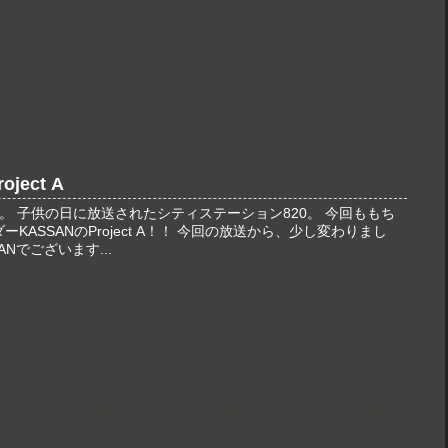
ject A
。 子供の日に放送されたシティステーション820。 今回ももち
ダーKASSANのProject A！！ 今回の放送から、少し変わりまし
Nでございます...