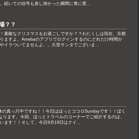
。続いての信号も差し掛かった瞬間に青に変...
場？？
！素敵なクリスマスをお過ごしですか？？わたくしは現在、京都
りますよ。Amebaのアプリでログインするのにどれだけ時間が
やイラついてませんよ。。久世サンタでございま...
の真っ只中ですね！！今日はほっとココロSundayです！！ぼく
となります。今回、ほっとトラベルのコーナーでご紹介するのは、
ます！！そして、今日9月19日はクイ...