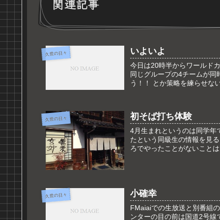
関連記事
いよいよ
久世の日々
今日は20時半からワールド
同じグループの4チームが同
う！！ とか策略を練らせない
初そば打ち体験
久世の日々
4月生まれというのは同学年で
たという同級生の情報を見る
ろでやったことがないことは
小確幸
久世の日々
FMaiaiでの生放送と別
ンターの目の前は国道2号線