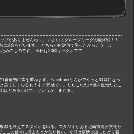
カップがありませんね～。 いよいよグループリーグの最終戦！！
時に試合を行います。 どちらが何対何で勝ったからこうしよ
ためのものです。 今日は23時キックオフで...
1番最初に歳を重ねます。Facebookなんかでやっと34歳になっ
と羨ましくなるもうすぐ35歳です。ただこれだけ歳を重ねたとこ
山ほどあるわけで。というか、まだま...
番組の収録を終えてスタジオを出る。スタジオがある尼崎市総合文化セ
でここの信号に捕まるとかなり長い。今日は横断歩道にたどり着