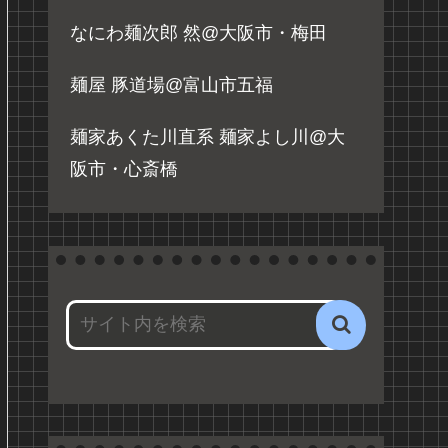
なにわ麺次郎 然@大阪市・梅田
麺屋 豚道場@富山市五福
麺家あくた川直系 麺家よし川@大
阪市・心斎橋