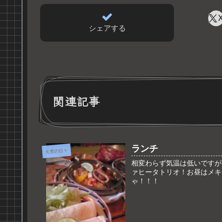
シェアする
関連記事
ランチ
久世の日々
相変わらず気温は低いですが
ァヒータトリオ！お昼はメキ
ゃ！！！