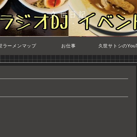
久世日記
世ラーメンマップ
お仕事
久世サトシのYouT