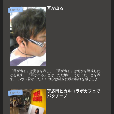
5分からは手の平から汗が止まりませんでした。ロスタイムは4
分。ゴール...
耳が出る
久世の日々
「目が出る」は驚きを表し、 「芽が出る」は何かを達成したこ
とを表す。 「耳が出る」とは、ただ単にこうなったことを表
す。 いや～暑かった！！ 朝夕は確かに秋の訪れを感じるよう
になりましたが、 一昨日の昨日のデーゲームMCで分かりまし
た。 まだ...
宇多田ヒカルコラボカフェで
久世の日々
パクチーノ