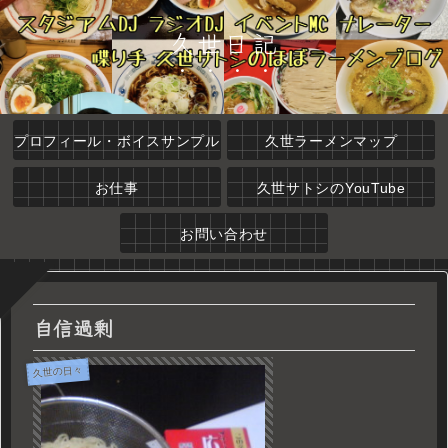
久世日記
プロフィール・ボイスサンプル
久世ラーメンマップ
お仕事
久世サトシのYouTube
お問い合わせ
自信過剰
久世の日々