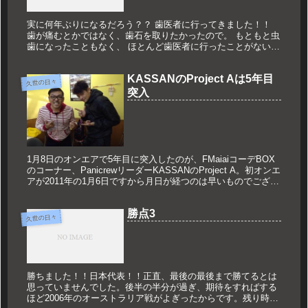
実に何年ぶりになるだろう？？ 歯医者に行ってきました！！
歯が痛むとかではなく、歯石を取りたかったので。 もともと虫
歯になったこともなく、 ほとんど歯医者に行ったことがないん
です。 ただ5年前、歯石を取りに行ったら、 軽い虫歯が見つか
って生...
KASSANのProject Aは5年目
久世の日々
突入
1月8日のオンエアで5年目に突入したのが、FMaiaiコーデBOX
のコーナー、PanicrewリーダーKASSANのProject A。初オンエ
アが2011年の1月6日ですから月日が経つのは早いものでござい
ます。もともと尼崎をダンスの聖地に...
勝点3
久世の日々
勝ちました！！日本代表！！正直、最後の最後まで勝てるとは
思っていませんでした。後半の半分が過ぎ、期待をすればする
ほど2006年のオーストラリア戦がよぎったからです。残り時間