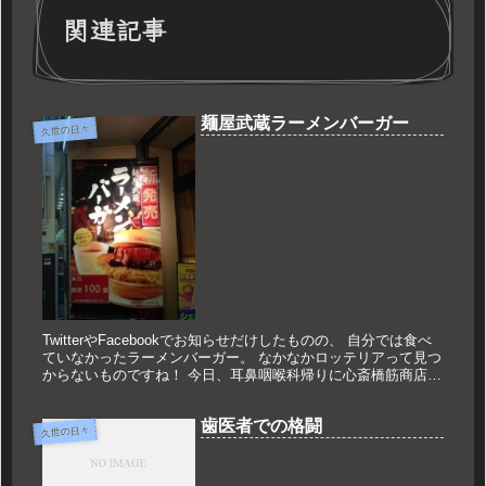
関連記事
麺屋武蔵ラーメンバーガー
久世の日々
TwitterやFacebookでお知らせだけしたものの、 自分では食べ
ていなかったラーメンバーガー。 なかなかロッテリアって見つ
からないものですね！ 今日、耳鼻咽喉科帰りに心斎橋筋商店街
でロッテリア発見！！ 特にお腹は空いていなかったもの...
歯医者での格闘
久世の日々