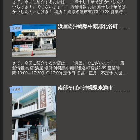
さて、今回ご紹介するお店は、 『煮干し中華そば かいしんの
いちげき！』でございます！！ 店舗情報 お店:煮干し中華そば
かいしんのいちげき！ 場所:沖縄県名護市東江3-20-28 営業時
間:11:00〜14:30 定休日:不定休 ※営業時間...
浜屋@沖縄県中頭郡北谷町
沖縄県
さて、今回ご紹介するお店は、 『浜屋』でございます！！ 店
舗情報 お店:浜屋 場所:沖縄県中頭郡北谷町宮城2-99 営業時
間:10:00～17:30(L.O.17:00) 定休日:旧盆・正月・不定休 久世の
オススメ 沖縄そば（大） 850円...
南部そば@沖縄県糸満市
沖縄県