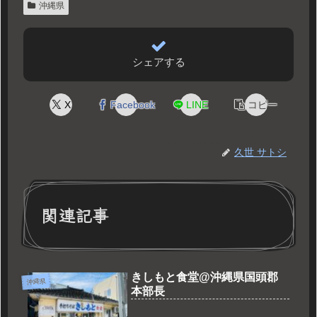
沖縄県
シェアする
X
Facebook
LINE
コピー
久世 サトシ
関連記事
きしもと食堂@沖縄県国頭郡
沖縄県
本部長