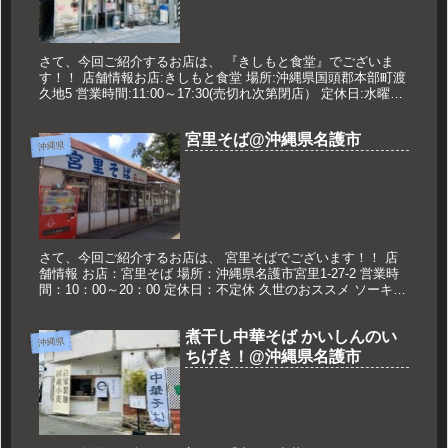
さて、今回ご紹介するお店は、 『きしもと食堂』でございま
す！！ 店舗情報お店:きしもと食堂 場所:沖縄県国頭郡本部町渡
久地5 営業時間:11:00～17:30(売切れ次第閉店） 定休日:水曜日
久世のオススメ そば大 850円 メニュー 2...
宮里そば@沖縄県名護市
沖縄県
さて、今回ご紹介するお店は、 宮里そばでございます！！ 店
舗情報 お店：宮里そば 場所：沖縄県名護市宮里1-27-2 営業時
間：10：00～20：00 定休日：不定休 久世のおススメ ソーキそ
ば 500円 ソーキそば 昨年投稿していたはずが...
煮干し中華そば かいしんのい
沖縄県
ちげき！@沖縄県名護市