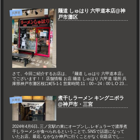
デンズ店 場所:兵庫県西宮市高松町14-2阪急西宮ガーデ...
麺道 しゅはり 六甲道本店@神
兵庫県
戸市灘区
さて、今回ご紹介するお店は、 『麺道 しゅはり 六甲道本店』
でございます！！ 店舗情報 お店:麺道 しゅはり 六甲道 場所:兵
庫県神戸市灘区桜口町5-1-1 営業時間:11：00～24：00 L.O 23：
30 定休日:なし 久世のオススメ...
煮干しラーメン キングニボラ
兵庫県
@神戸市・三宮
2024年4月6日､三ノ宮駅の東にオープンし､レギュラーで濃厚煮
干しラーメンが食べられるということで､SNSで話題になって
いたお店。最近､なかなか神戸に行くことがなく宿題店でした