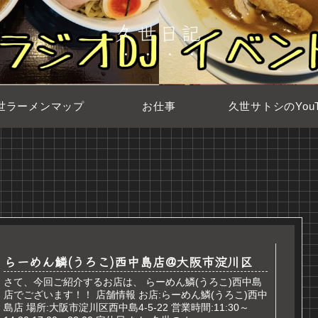
久世日記
世ラーメンマップ
お仕事
久世サトシのYouT
らーめん鱗(うろこ)西中島店@大阪市淀川区
さて、今回ご紹介するお店は、 らーめん鱗(うろこ)西中島
店でございます！！ 店舗情報 お店:らーめん鱗(うろこ)西中
島店 場所:大阪市淀川区西中島4-5-22 営業時間:11:30～