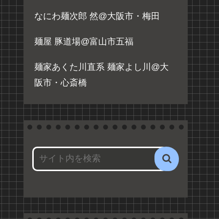
なにわ麺次郎 然@大阪市・梅田
麺屋 豚道場@富山市五福
麺家あくた川直系 麺家よし川@大
阪市・心斎橋