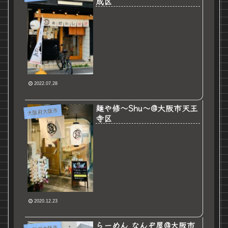
成区
2022.07.28
麺や修〜Shu〜@大阪市天王
大阪府大阪市
寺区
2020.12.23
らーめん なんぞ屋@大阪市