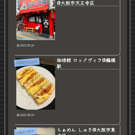
@大阪市天王寺区
2023.05.24
珈琲館 ロックヴィラ@鶴橋
久世好きなお店
駅
2022.09.23
らぁめん しゅき@大阪市東
大阪府大阪市