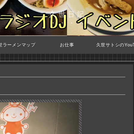
久世日記
世ラーメンマップ
お仕事
久世サトシのYouT