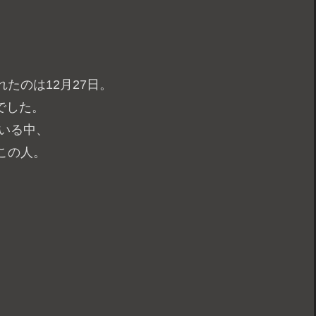
たのは12月27日。
でした。
ている中、
この人。