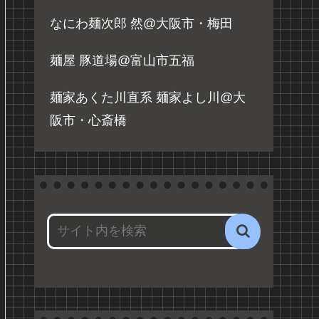
なにわ麺次郎 然@大阪市・梅田
麺屋 豚道場@富山市五福
麺家あくた川直系 麺家よし川@大
阪市・心斎橋