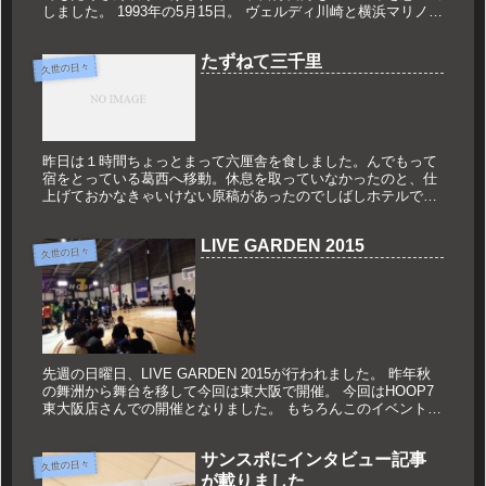
しました。 1993年の5月15日。 ヴェルディ川崎と横浜マリノス
が国立競技場で戦いました。 僕はその時中学1年生で ...
たずねて三千里
久世の日々
昨日は１時間ちょっとまって六厘舎を食しました。んでもって
宿をとっている葛西へ移動。休息を取っていなかったのと、仕
上げておかなきゃいけない原稿があったのでしばしホテルで休
息。夜になってまたまたラーメンを食べに行かなくてはという
よくわからない義...
LIVE GARDEN 2015
久世の日々
先週の日曜日、LIVE GARDEN 2015が行われました。 昨年秋
の舞洲から舞台を移して今回は東大阪で開催。 今回はHOOP7
東大阪店さんでの開催となりました。 もちろんこのイベントの
中軸は、 男子、女子、混成チーム、車椅子チームが参加...
サンスポにインタビュー記事
久世の日々
が載りました