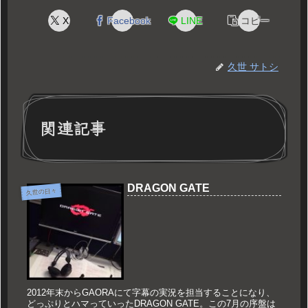
X
Facebook
LINE
コピー
久世 サトシ
関連記事
DRAGON GATE
久世の日々
2012年末からGAORAにて字幕の実況を担当することになり、
どっぷりとハマっていったDRAGON GATE。この7月の序盤は