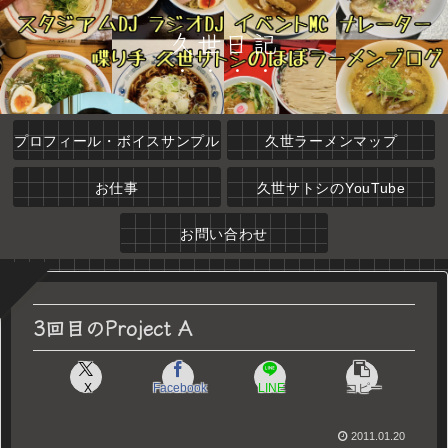
久世日記
プロフィール・ボイスサンプル
久世ラーメンマップ
お仕事
久世サトシのYouTube
お問い合わせ
3回目のProject A
X
Facebook
LINE
コピー
2011.01.20