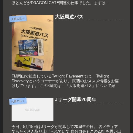
ほとんどがDRAGON GATE関連の仕事でした。まずは
GAORADRAGON GATE無限大神戸ワールド記念ホー...
大阪周遊パス
久世の日々
FM岡山で担当しているTwilight Pavementでは、 Twilight
Discoveryというコーナーがあり、 関西のおススメ情報をお届
けしています。 この3週間は、「大阪周遊パス」について紹介
しました。 大阪周遊パスとは？ 大...
Jリーグ開幕20周年
久世の日々
今日、5月15日はJリーグが開幕して20周年の日。 各メディア
でもたくさん取り上げられていて 自分自身もこの20年を思い出