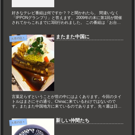
好きなテレビ番組は何ですか？？と聞かれたら、 間違いなく
「IPPONグランプリ」と答えます。 2009年の末に第1回が開催
されてからこれまでに3回行われました。 この番組は「お台場
笑おう会」から招待を受けた 芸人さん10人が大喜利で争うと
い...
またまた中国に
久世の日々
言葉足らずということが世の中にはよくあります。今回のタイ
トルはまさにその通り。Chinaに来ているわけではないので
す。またまた中国地方に来ているのであります。先々週は日帰
りの広島。今回は島根県出雲市に来ております。明日、早朝か
ら行われる城彰...
新しい仲間たち
久世の日々