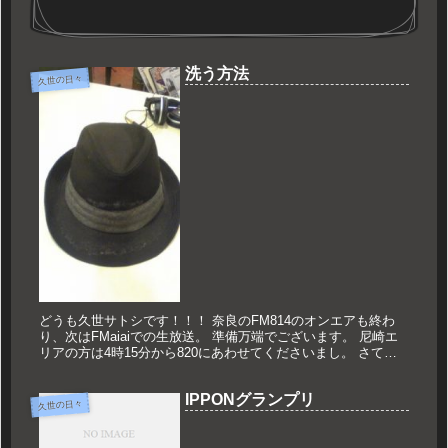
洗う方法
久世の日々
どうも久世サトシです！！！ 奈良のFM814のオンエアも終わ
り、次はFMaiaiでの生放送。 準備万端でございます。 尼崎エ
リアの方は4時15分から820にあわせてくださいまし。 さて、
今日もかぶってきたこのお馴染みの帽子。 よく見ると、か...
IPPONグランプリ
久世の日々