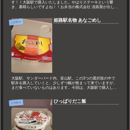
す！！大阪駅で購入いたしました。やはりステーキという響
き、素晴らしいですよね！！お弁当の株式会社 淡路屋が出して
いるお弁当で、国産の一枚肉のステーキと色とりどりの野菜、
キノコご飯の組み合...
姫路駅名物 あなごめし
久世駅弁
大阪駅、サンダーバード内、富山駅。この3つの選択肢の中で
駅弁を購入していくと、少しずつ幅が狭まって来ていますが、
まだ食べていないものはあります。今回は、大阪駅で購入した
「姫路駅名物 あなごめし」でございます。まねき食品というと
ころが作ってい...
ひっぱりだこ飯
久世駅弁