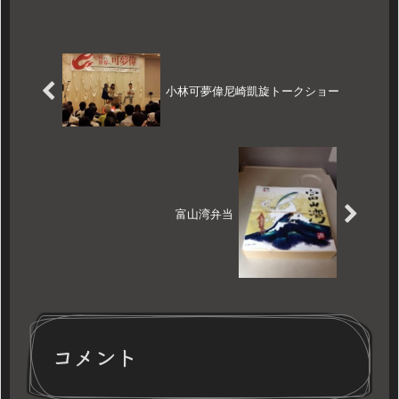
本舗 源...
小林可夢偉尼崎凱旋トークショー
富山湾弁当
コメント