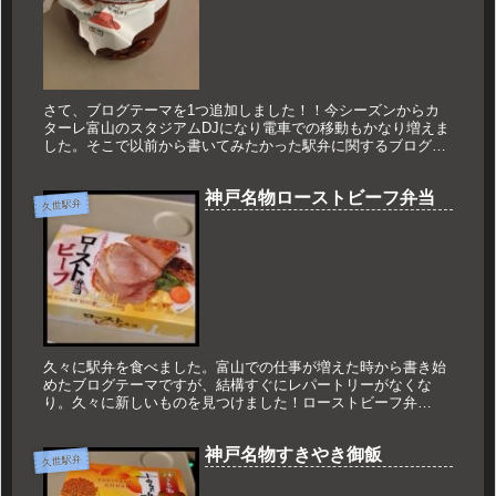
さて、ブログテーマを1つ追加しました！！今シーズンからカ
ターレ富山のスタジアムDJになり電車での移動もかなり増えま
した。そこで以前から書いてみたかった駅弁に関するブログを
書くことに！！記念すべき第1回に食べたものは、「ひっぱり
だこ飯」です！...
神戸名物ローストビーフ弁当
久世駅弁
久々に駅弁を食べました。富山での仕事が増えた時から書き始
めたブログテーマですが、結構すぐにレパートリーがなくな
り。久々に新しいものを見つけました！ローストビーフ弁
当！！スーパーで売っているローストビーフで海苔のようにご
飯を巻いて食べるなんて...
神戸名物すきやき御飯
久世駅弁