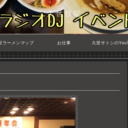
久世日記
世ラーメンマップ
お仕事
久世サトシのYouT