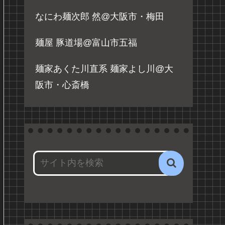
なにわ麺次郎 然@大阪市・梅田
麺屋 豚道場@富山市五福
麺家あくた川直系 麺家よし川@大
阪市・心斎橋