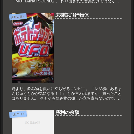
「MOTTAINAI SOUND」。 作り出された音楽だけではなく、
世の中には自然の中に溢れる音がたく...
未確認飛行物体
久世の日々
時より、飲み物を買いに立ち寄るコンビニ。 「レジ横にあるま
んじゅうとかが気になる！！」 とか言われますが、買ったこと
はありません。 そもそも飲み物の棚しか立ち寄らないので。
ただ最近、視線を奪っていくものがありました！！ それは‥
お菓子を...
勝利の余韻
久世の日々