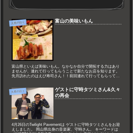
富山の美味いもん
久世の日々
富山県といえば美味いもん。なかなか自分で開拓する力はあり
ませんが、連れて行ってもらうことで新たなお店を知ります。
先月訪れたのはえび寿司さん！！前回連れて行ってもらって感
激したお店です。創業37年の老舗で、本当に落ち着いた雰囲気
のお店。前回食...
ゲストに守時タツミさん&久々
久世の日々
の再会
4月26日のTwilight Pavementは ゲストに守時タツミさんをお迎
えしました。 岡山県出身の音楽家、守時さん。 キーワードは