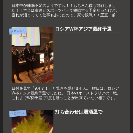
日本中が睡眠不足のようですね！！もちろん僕も観戦しまし
た！！本当は友達とスポーツバーで観戦する予定だったけど、
疲れが溜まってて仕事もあったので、家で観戦！！正直、前半
の数分間で「デンマーク強い！！」と思いました。勝てないか
もとも。今回は良い...
ロシアW杯アジア最終予選
久世の日々
日付を見て「9月？！」と驚きを隠せません。 昨日は、ロシア
W杯アジア最終予選でしたね。 日本vsオーストラリアの一戦。
これまでW杯予選で1度も勝つことが出来ていない相手です。
勝てばW杯出場が決定するそんな大事な試合で、 僕はパブリッ
クビ...
打ち合わせは居酒屋で
久世の日々