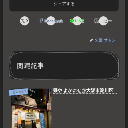
シェアする
X
Facebook
LINE
コピー
久世 サトシ
関連記事
麺や よかにせ@大阪市淀川区
大阪府大阪市