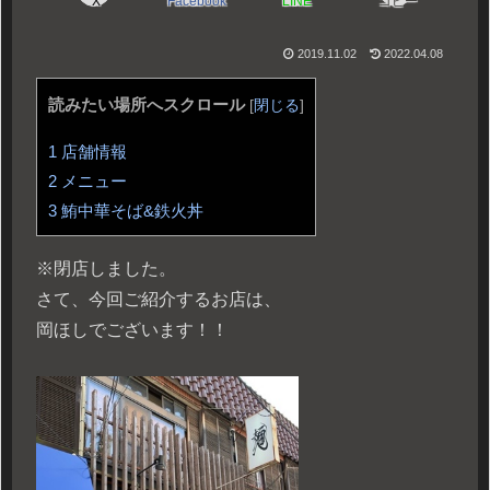
X
Facebook
LINE
コピー
2019.11.02
2022.04.08
読みたい場所へスクロール
[
閉じる
]
1
店舗情報
2
メニュー
3
鮪中華そば&鉄火丼
※閉店しました。
さて、今回ご紹介するお店は、
岡ほしでございます！！