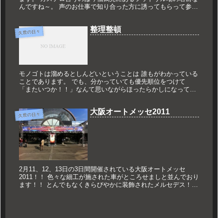
んですね～。 声のお仕事で知り合った方に誘ってもらって参加
しておりました。 初めて行ったのは3年くらい前でしたかね
～。 その...
整理整頓
久世の日々
モノゴトは溜めるとしんどいということは 誰もがわかっている
ことであります。 でも、分かっていても優先順位をつけて
「またいつか！！」なんて思いながらほったらかしになってる
ものも。 今日はパソコンのメールを一気に整理しました！！
僕はどこから...
大阪オートメッセ2011
久世の日々
2月11、12、13日の3日間開催されている大阪オートメッセ
2011！！ 色々な細工が施された車がところせましと並んでおり
ます！！ とんでもなくきらびやかに装飾されたメルセデス！！
誤って足を挟んだら絶対に終わりだな！！と思うガルウイン
グ！...