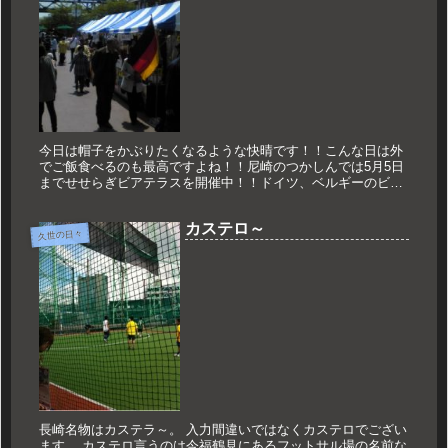
今日は帽子をかぶりたくなるような快晴です！！こんな日は外
でご飯食べるのも最高ですよね！！尼崎のつかしんでは5月5日
までせせらぎビアテラスを開催中！！ドイツ、ベルギーのビー
ルやソーセージ、ペルー料理やナンカレーもあるんです！！！
そして音楽も一...
カステロ～
久世の日々
長崎名物はカステラ～。 入力間違いではなくカステロでござい
ます。 カステロ言うのは今福鶴見にあるフットサル場の名前な