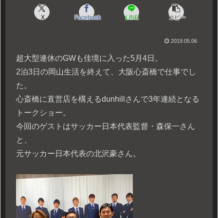
X
Facebook
LINE
コピー
2019.05.06
超大型連休のGWも佳境に入った5月4日。
2泊3日の岡山生活を終えて、大阪心斎橋で仕事でし
た。
心斎橋に直営店を構えるdunhillさんで3年連続となる
トークショー。
今回のゲストはサッカー日本代表監督・森保一さん
と、
元サッカー日本代表の北沢豪さん。