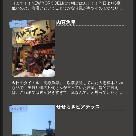
ります！！NEW YORK DELIにて朝ごはん！！！昨日より6度
低いのと、海沿いということでかなり風がキツイのでかなりの
極寒です！！しかし3月ということでの学生さんなどたくさん
の人が...
肉尊魚卑
久世の日々
今日のタイトル「肉尊魚卑」。以前放送していた人志松本の○○
な話で、矢野兵働の兵働さんが言っていた言葉。端的に言え
ば、これまでは肉が好きすぎて、魚なんて…と思っていたとい
うこと。ただこれに出会ってから魚の概念が変わったとおっし
ゃっていたのが、...
せせらぎビアテラス
久世の日々