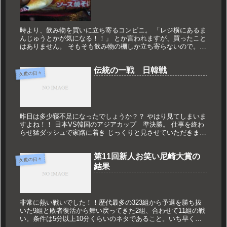
時より、飲み物を買いに立ち寄るコンビニ。 「レジ横にあるま
んじゅうとかが気になる！！」 とか言われますが、買ったこと
はありません。 そもそも飲み物の棚しか立ち寄らないので。
ただ最近、視線を奪っていくものがありました！！ それは‥
お菓子を...
伝統の一戦 日韓戦
久世の日々
昨日は多少寝不足になったでしょうか？？ やはり見てしまいま
すよね！！ 日本VS韓国のアジアカップ 準決勝。 仕事を終わ
らせ猛ダッシュで家路に着き じっくりと見させていただきまし
た！！ 前半のパクチソン選手へのPKは、かなり厳しかったで
すね。...
第11回新人お笑い尼崎大賞の
久世の日々
結果
非常に熱い戦いでした！！歴代最多の323組から予選を勝ち抜
いた9組と敗者復活から舞い戻ってきた2組、合わせて11組の戦
い。条件は5分以上10分くらいのネタであること。いち早く掴
んでもそれだけでは最後まで持たない時間。やっぱり「長いな