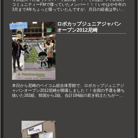
コミュニティーFMで喋っていたメンバー！！！いやはや今年の
3月まで4年ちょっと喋っていたんですが、月日の経過は早いも
のです！！近況報告や馬鹿話ができるのってやっぱり素晴らし
いですね～！...
ロボカップジュニアジャパン
久世の日々
オープン2012尼崎
本日から尼崎のベイコム総合体育館で、ロボカップジュニアジ
ャパンオープン2012尼崎が開幕しました！！全国の予選を勝ち
抜いた182組、韓国から2組、合計184組の若き戦士たちが一同
に尼崎に集ったのです。この全国大会のMCを担当したのがFM
尼崎...