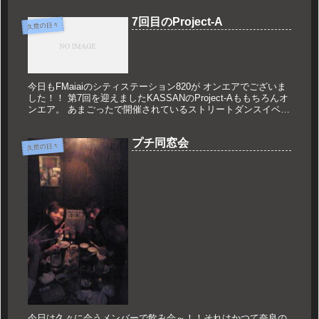
～。」と...
7回目のProject-A
久世の日々
今日もFMaiaiのシティステーション820が オンエアでございま
した！！ 第7回を迎えましたKASSANのProject-Aももちろんオ
ンエア。 あまごったで開催されているストリートダンスイベン
トの ネーミングを皆さんに募集させていただき...
プチ同窓会
久世の日々
今日は久々に会うメンバーで飲み会～！！それはかつて奈良の