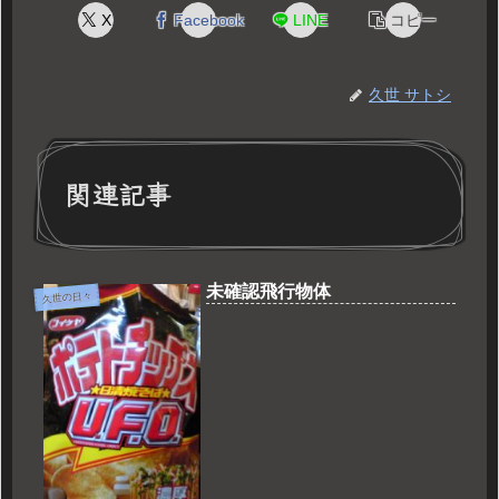
X
Facebook
LINE
コピー
久世 サトシ
関連記事
未確認飛行物体
久世の日々