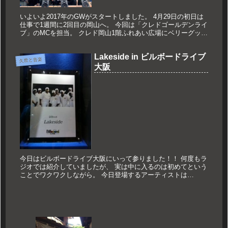
いよいよ2017年のGWがスタートしました。 4月29日の初日は
仕事で1週間に2回目の岡山へ。 今回は「クレドゴールデンライ
ブ」のMCを担当。 クレド岡山1階ふれあい広場にベリーグッド
マンを迎えてのスペシャルライブでした。 お昼の2時からの...
Lakeside in ビルボードライブ
久世と音楽
大阪
今日はビルボードライブ大阪にいって参りました！！ 何度もラ
ジオでは紹介していましたが、 実は中に入るのは初めてという
ことでワクワクしながら。 今日登場するアーティストは
Lakesade！！ 1969年から活動を始めたファンクバンド。 楽器
演...