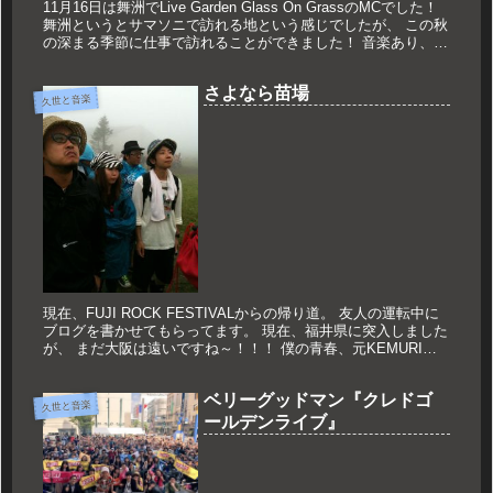
11月16日は舞洲でLive Garden Glass On GrassのMCでした！
舞洲というとサマソニで訪れる地という感じでしたが、 この秋
の深まる季節に仕事で訪れることができました！ 音楽あり、
3on3バスケ大会あり、もちろん飲食ブ...
さよなら苗場
久世と音楽
現在、FUJI ROCK FESTIVALからの帰り道。 友人の運転中に
ブログを書かせてもらってます。 現在、福井県に突入しました
が、 まだ大阪は遠いですね～！！！ 僕の青春、元KEMURIの
フロントマン、 伊藤ふみおさんのライブで踊りまく...
ベリーグッドマン『クレドゴ
久世と音楽
ールデンライブ』