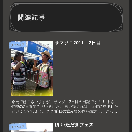
関連記事
サマソニ2011 2日目
久世と音楽
今更ではございますが、サマソニ2日目の日記です！！ まさに
灼熱の2日間でございました。 言い換えれば、天候に恵まれた
といえるでしょう。 ただ前日の飲み物の列を想定し、 きっち
りと凍らせたお茶2本を持っての参戦です。 まずはTinie Tem...
頂 いただきフェス
久世と音楽