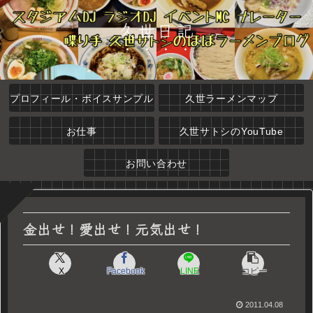
久世日記
プロフィール・ボイスサンプル
久世ラーメンマップ
お仕事
久世サトシのYouTube
お問い合わせ
金出せ！愛出せ！元気出せ！
X
Facebook
LINE
コピー
2011.04.08