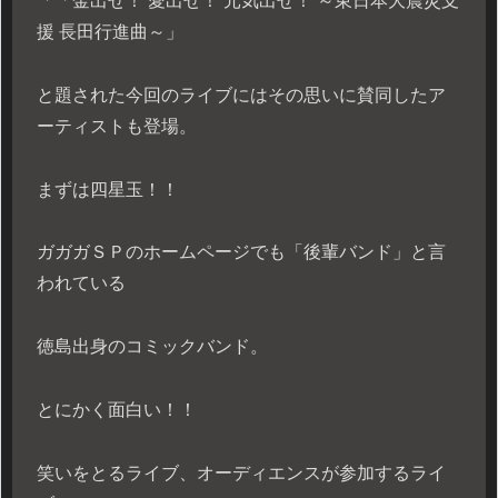
「「金出せ！ 愛出せ！ 元気出せ！ ～東日本大震災支
援 長田行進曲～」
と題された今回のライブにはその思いに賛同したア
ーティストも登場。
まずは四星玉！！
ガガガＳＰのホームページでも「後輩バンド」と言
われている
徳島出身のコミックバンド。
とにかく面白い！！
笑いをとるライブ、オーディエンスが参加するライ