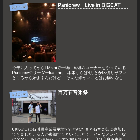
Panicrew Live in BIGCAT
久世と音楽
今年に入ってからFMaiaiで一緒に番組のコーナーをやっている
Panicrewのリーダーkassan。 本来ならば4月とか区切りが良い
ところから始まるんだけど、 そんな細かいことはお構いなし。
あれよあれよと1ヶ月が経ち、 大阪でのライブ...
百万石音楽祭
久世と音楽
6月6.7日に石川県産業展示館で行われた百万石音楽祭に参加し
てきました。友人が参加するということで、どんなメンバーな
のかなとLIVEの概要をラジオで紹介すると、自分自身も参加し