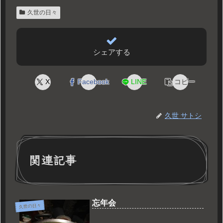
久世の日々
シェアする
X
Facebook
LINE
コピー
久世 サトシ
関連記事
忘年会
久世の日々