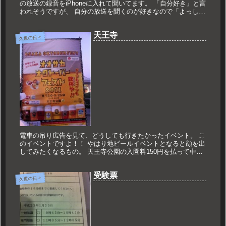
の放送の録音をiPhoneに入れて聞いてます。 「自分好き」と言
われそうですが、 自分の放送を聞くのが好きなので「よっしゃ
気合入れてがんばるか！！」 と意気込むと、噛んでしまう...
天王寺
久世の日々
電車の吊り広告を見て、どうしても行きたかったイベント。 こ
のイベントですよ！！ やはり地ビールイベントとなると顔を出
してみたくなるもの。 天王寺公園の入園料150円を払って中に
入ると、 3連休の初日、それはそれはすごい人でございまし
た！！ ...
受験票
久世の日々