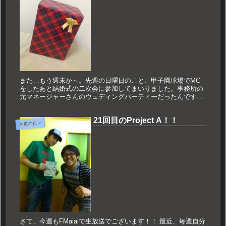
また…もう週末か～。先週の日曜日のこと、甲子園球場でMC
をしたあと結婚式の二次会に参加してまいりました。事務所の
元マネージャーさんのウェディングパーティーだったんですけ
ど、参加者にはもちろん同じ事務所の人がたくさんいて。普段
は司会ばっかりな...
21回目のProject A！！
久世の日々
さて、今週もFMaiaiで生放送でございます！！ 最近、毎週自分