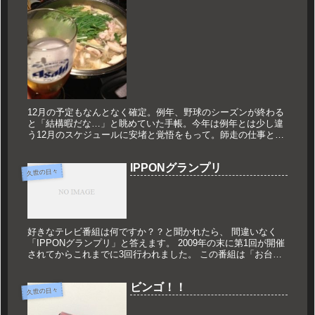
12月の予定もなんとなく確定。例年、野球のシーズンが終わる
と「結構暇だな…」と眺めていた手帳。今年は例年とは少し違
う12月のスケジュールに安堵と覚悟をもって。師走の仕事とも
に、2012年を忘れなくてはいけません。いや…より一層忘れな
いものに...
IPPONグランプリ
久世の日々
好きなテレビ番組は何ですか？？と聞かれたら、 間違いなく
「IPPONグランプリ」と答えます。 2009年の末に第1回が開催
されてからこれまでに3回行われました。 この番組は「お台場
笑おう会」から招待を受けた 芸人さん10人が大喜利で争うと
い...
ビンゴ！！
久世の日々