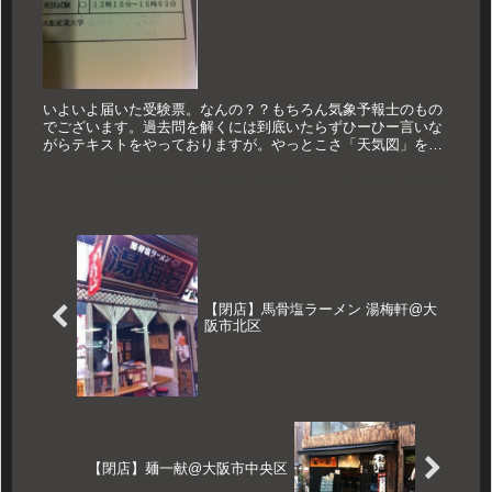
いよいよ届いた受験票。なんの？？もちろん気象予報士のもの
でございます。過去問を解くには到底いたらずひーひー言いな
がらテキストをやっておりますが。やっとこさ「天気図」を読
むというところまできて気象予報士感は出てくるようになりま
した。あんまりど...
【閉店】馬骨塩ラーメン 湯梅軒@大
阪市北区
【閉店】麺一献@大阪市中央区