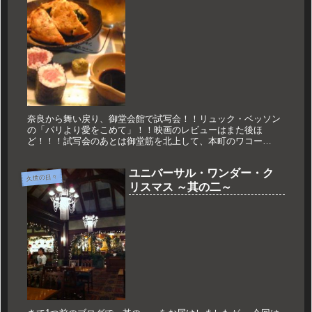
奈良から舞い戻り、御堂会館で試写会！！リュック・ベッソン
の「パリより愛をこめて」！！映画のレビューはまた後ほ
ど！！！試写会のあとは御堂筋を北上して、本町のワコー
へ！！！金曜日の夜だから、多少待って入店！！至福！！！ほ
んじゃ！！！
ユニバーサル・ワンダー・ク
久世の日々
リスマス ～其の二～