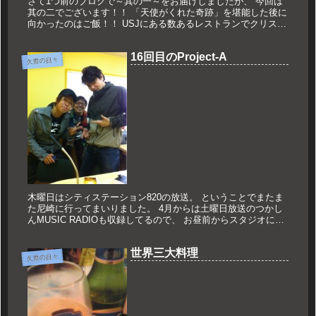
さて1つ前のブログで～其の一～をお届けしましたが、 今回は
其の二でございます！！ 「天使がくれた奇跡」を堪能した後に
向かったのはご飯！！ USJにある数あるレストランでクリスマ
ススペシャルフードが出てます！！ フィネガンズ・バー&グリ
ルでは...
16回目のProject-A
久世の日々
木曜日はシティステーション820の放送。 ということでまたま
た尼崎に行ってまいりました。 4月からは土曜日放送のつかし
んMUSIC RADIOも収録してるので、 お昼前からスタジオにお
ります。 尼崎を満喫する木曜日でございます！！ シティス...
世界三大料理
久世の日々