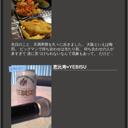
先日のこと、天満界隈を久々に歩きました。 大阪といえば梅
田。 ビッグマンで待ち合わせは当たり前。 待ち合わせの人が
多すぎて 逆に見つけられないなんて現象もあって。 だけどラ
ーメン店に関して言えば 大阪駅から一駅ずれると名店が溢れる
んです。 ...
恵比寿×YEBISU
久世の日々