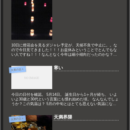
10日に燈花会を見るダジャレ予定が、天候不良で中止に。。な
ので今日見てきました！！！お盆休みということでとんでもな
い人ですね！！！なんとなく今年は縮小傾向だったのかな？？
いつもはあるところになかった場所がありました。でもやっぱ
り風情がありま...
寒い
久世の日々
今日の日付を確認。 5月14日。 誕生日から1ヶ月が経ち、 いよ
いよ30歳と30代という言葉にも慣れ始めた頃。 なんなんでしょ
うか？この気温は？ 5月の中旬とはとても思えない気温になっ
てますね。 夜に気温が下がるのが分かるので、 冬の上着を...
天満界隈
久世の日々