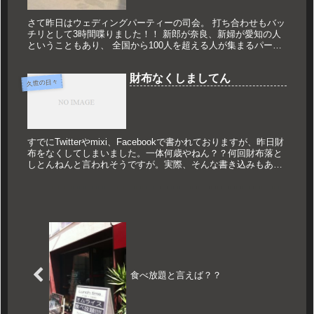
さて昨日はウェディングパーティーの司会。 打ち合わせもバッ
チリとして3時間喋りました！！ 新郎が奈良、新婦が愛知の人
ということもあり、 全国から100人を超える人が集まるパーテ
ィーとなりました。 最近はケーキ入刀ではない変わったものが
増えて...
財布なくしましてん
久世の日々
すでにTwitterやmixi、Facebookで書かれておりますが、昨日財
布をなくしてしまいました。一体何歳やねん？？何回財布落と
しとんねんと言われそうですが。実際、そんな書き込みもあり
ました。自己嫌悪でございます。特別番組6時間のあと、...
食べ放題と言えば？？