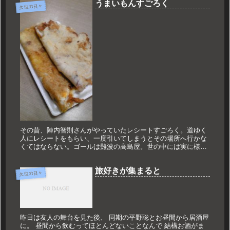
うまいもんすごろく
久世の日々
その昔、陣内智則さんがやっていたレシートすごろく。道ゆく
人にレシートをもらい、一度引いてしまうとその場所へ行かな
くてはならない。ゴールは難波の高島屋。世の中には実に様々
なレシートがあり、東京は東北、北海道、さらにはカナダのレ
シートがでるとい...
旅好きが集まると
久世の日々
昨日は友人の舞台を見た後、 同期の平野聡とお昼間から居酒屋
に。 昼間から飲むってほとんどないことなんで 結構お酒がま