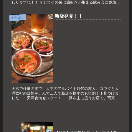
わりますね！！ そしてその後は旅好きが集まる飲み会に参加を
しました！！ ワタクシ、今年で30歳しっとるけのけでございま
すが、...
新店発見！！
久世の日々
天六で仕事の後で、大学のアルバイト時代の友人、コウダと天
満飲むのは恒例。んで二人で新店を探すのも恒例！！見つけま
した！！天満食肉センター！！！豚を主に扱うお店で、写真は
豚刺し盛り合わせ！！！生きも、こころ、がつしん。美味
い！！！ほんじゃ！！...