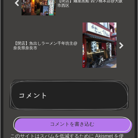
【閉店】麺屋黒船 四ツ橋本店@大阪
市西区
【閉店】魚出しラーメン千年坊主@
奈良県奈良市
コメント
コメントを書き込む
このサイトはスパムを低減するために Akismet を使