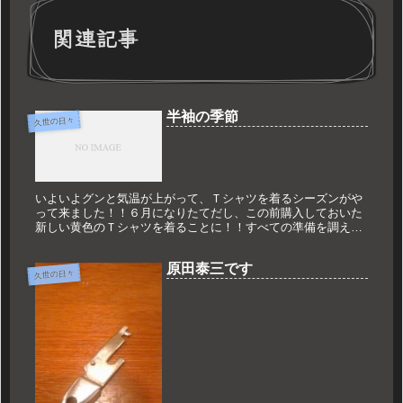
関連記事
半袖の季節
久世の日々
いよいよグンと気温が上がって、Ｔシャツを着るシーズンがや
って来ました！！６月になりたてだし、この前購入しておいた
新しい黄色のＴシャツを着ることに！！すべての準備を調え、
出発前に鏡をみると、「Ｍ」とかかれたシールを発見。かなり
アルファベッドが...
原田泰三です
久世の日々