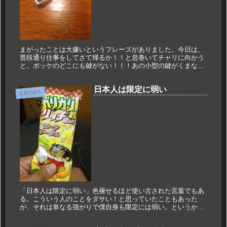
まがったことは大嫌いというフレーズがありました。今日は、
普段通り仕事をしてさて帰るか！！と息巻いてチャリに向かう
と。ポッケのどこにも鍵がない！！！あの小型の鍵がくまなく
探してもない。思い付く限りのところを探したがない。こうな
ったら家に帰りス...
日本人は限定に弱い
久世の日々
「日本人は限定に弱い」色褪せるほど使い古された言葉でもあ
る。こういう人のことをダサい！と思っていたこともあった
が、それは単なる強がりで僕自身も限定には弱い。というか、
世界の人もおそらく限定には弱い。木曜日はラジオの日。なん
となくフリートーク...