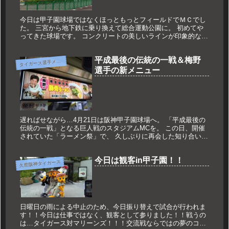
今日は甲子園球場ではなくほっともっとフィールドでＭＣでし
た。 三宮から地下鉄に乗り換えて総合運動公園に。 初めてや
ってきた球場です。 コンクリートの美しいラインが印象的な球
場。 今日は「虎の神戸 花火ナイター」が開催される日。 普段
とは違う...
平成最後の伝統の一戦＆梅野
タ
イガース選手メニュー
選手の新メニュー
遅ればせながら…4月21日は阪神甲子園球場へ。 「平成最後の
伝統の一戦」となる巨人戦のスタジアムMCを。 この日、開催
されていた「ラーメン祭」で、 久しぶりに再会した知り合いの
店主さんにご挨拶を。 今季初となる甲子園球場でのMCだった
ので、...
今日は観客in甲子園！！
久世阪神タイガース
日曜日の雨による中止のため、今日振り替えで試合が行われま
す！！今日は仕事ではなく、観客として参りました！！戦うの
は…タイガース対マリーンズ！！！交流戦ならではの夢のコラ