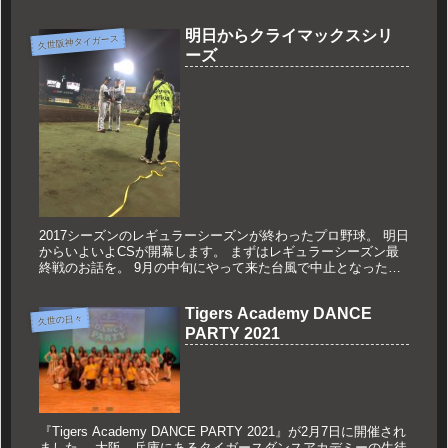
ボレーション写真をパチリ！！！しかも今日はファンクラブ会
員なら、アルプス...
明日からクライマックスシリ
久世阪神タイガース
ーズ
2017シーズンのレギュラーシーズンが終わったプロ野球。 明日
からいよいよCSが開幕します。 まずはレギュラーシーズン最
終戦のお話を。 9月の中旬にやって来た台風で中止となったド
ラゴンズ戦。 10月6日に予定されていた振替試合も雨天中止。
...
Tigers Academy DANCE
久世の日々
PARTY 2021
『Tigers Academy DANCE PARTY 2021』が2月7日に開催され
ました。 大阪、兵庫にあるタイガースダンスアカデミーの生徒