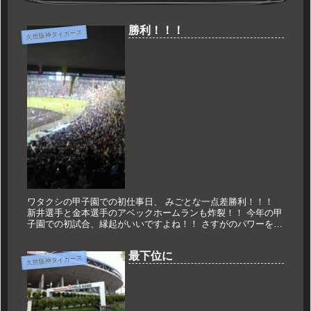
勝利！！！
久世阪神タイガース
ワタクシの甲子園での初仕事日、 みごとな一点差勝利！！！
新井選手と金本選手のアベックホームランも炸裂！！ 今年の甲
子園での初試合、縁起がいいですよね！！ さすがのパワーを感
じるラッキーセブンのジェット風船！！ それにしても巨人との
伝統の一...
最下位に
久世阪神タイガース