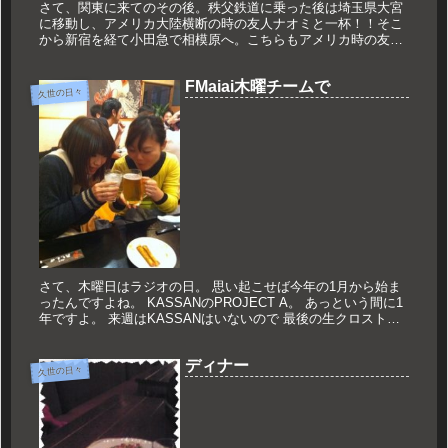
さて、関東に来てのその後。秩父鉄道に乗った後は埼玉県大宮
に移動し、アメリカ大陸横断の時の友人ナオミと一杯！！そこ
から新宿を経て小田急で相模原へ。こちらもアメリカ時の友人
シンゴと一杯。息子さんと奥さんともお話さしてもらいまし
た。子供の成長は早...
FMaiai木曜チームで
久世の日々
さて、木曜日はラジオの日。 思い起こせば今年の1月から始ま
ったんですよね。 KASSANのPROJECT A。 あっという間に1
年ですよ。 来週はKASSANはいないので 最後の生クロストー
クでしたね。 の割りに写真も撮らずですんません。 ...
ディナー
久世の日々