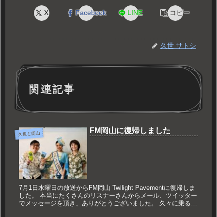
X
Facebook
LINE
コピー
久世 サトシ
関連記事
FM岡山に復帰しました
久世と岡山
7月1日水曜日の放送からFM岡山 Twilight Pavementに復帰しま
した。 本当にたくさんのリスナーさんからメール、ツイッター
でメッセージを頂き、ありがとうございました。 久々に乗るの
は新幹線のみならず、地下鉄も4月8日以来。 大...