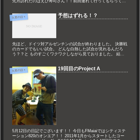
先月訪れたのはえび寿司さん！！前回連れて行ってもらって感
激したお店です。創業37年の老舗で、本当に落ち着いた雰囲気
のお店。前回食...
予想はずれる！？
久世の日々
先ほど、ドイツ対アルゼンチンの試合が終わりました。 決勝戦
のカードでもいい試合。 どんな白熱した試合が見れるんだろ
う？？と ものすごくワクワクしながら見ておりました。 結果
は4対0でドイツの圧勝。 もちろん結果だけでは見えないアルゼ
ンチンの...
19回目のProject A
久世の日々
5月12日の日記でございます！！ 今日もFMaiaiではシティステ
ーション820のオンエア！！ 2011年1月からスタートしたコー