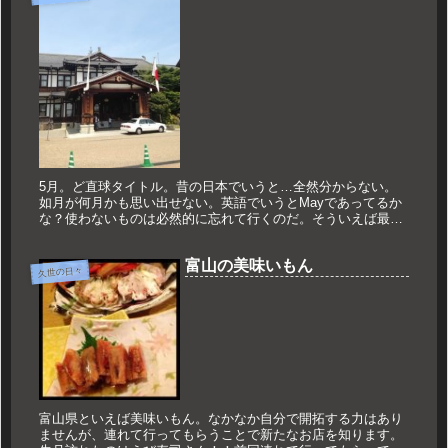
5月。ど直球タイトル。昔の日本でいうと…全然分からない。
如月が何月かも思い出せない。英語でいうとMayであってるか
な？使わないものは必然的に忘れて行くのだ。そういえば最
近、平成何年かを問われることが少なくなった。西暦で問われ
る、もしくは記載...
富山の美味いもん
久世の日々
富山県といえば美味いもん。なかなか自分で開拓する力はあり
ませんが、連れて行ってもらうことで新たなお店を知ります。