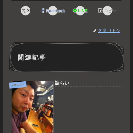
X
Facebook
LINE
コピー
久世 サトシ
関連記事
語らい
久世の日々