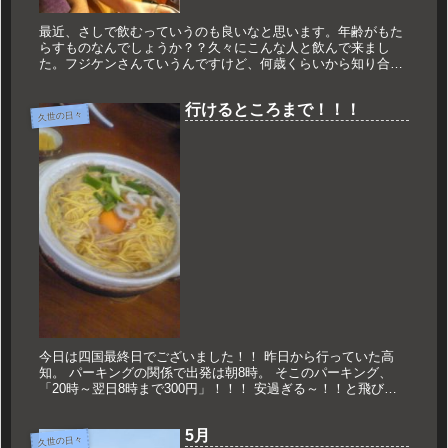
最近、さしで飲むっていうのも良いなと思います。年齢がもた
らすものなんでしょうか？？久々にこんな人と飲んで来まし
た。フジケンさんていうんですけど、何歳くらいから知り合い
なのかな？？多分、僕が25歳くらいの時に知り合ったんだと思
います。まだ奈良...
行けるところまで！！！
久世の日々
今日は四国最終日でございました！！ 昨日から行っていた高
知。 パーキングの関係で出発は朝8時。 そこのパーキング、
「20時～翌日8時まで300円」！！！ 安過ぎる～！！と飛びつ
きましたが、 朝はちと早めでした。 まずはお遍路！！！ 今日
は昨...
5月
久世の日々