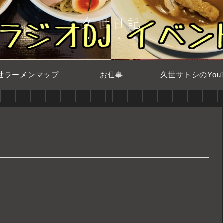
久世日記
世ラーメンマップ
お仕事
久世サトシのYouT