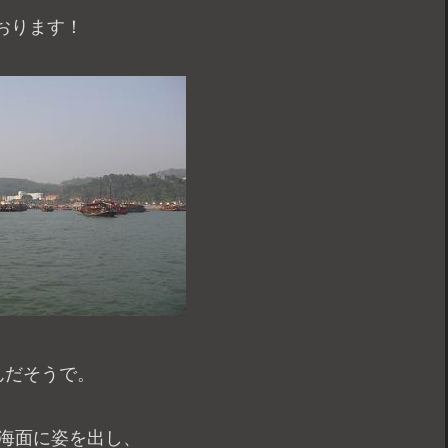
おります！
んだそうで。
が海面に姿を出し、