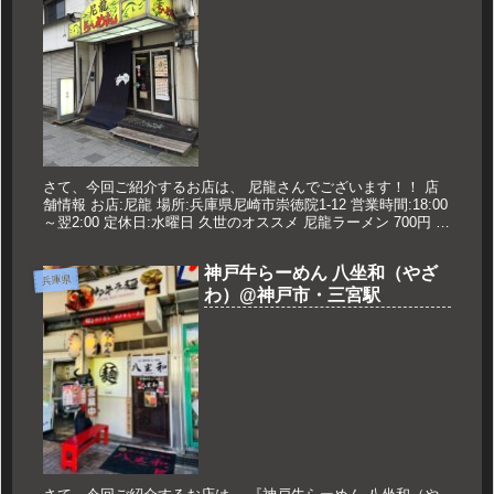
さて、今回ご紹介するお店は、 尼龍さんでございます！！ 店
舗情報 お店:尼龍 場所:兵庫県尼崎市崇徳院1-12 営業時間:18:00
～翌2:00 定休日:水曜日 久世のオススメ 尼龍ラーメン 700円 鷄
唐丼小 300円 尼龍ラーメン らぁ...
神戸牛らーめん 八坐和（やざ
兵庫県
わ）@神戸市・三宮駅