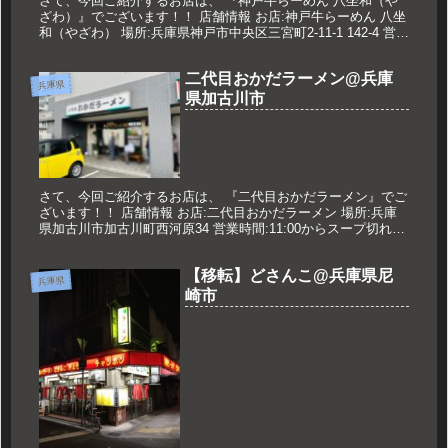
さて、今回ご紹介するお店は、 『神戸牛らーめん 八坐和（や
ざわ）』でございます！！ 店舗情報 お店:神戸牛らーめん 八坐
和（やざわ） 場所:兵庫県神戸市中央区三宮町2-11-1 142-4 営業
時間:11:00〜14:30L.O 17:00...
二代目おかだラーメン@兵庫
兵庫県
県加古川市
さて、今回ご紹介するお店は、 『二代目おかだラーメン』でご
ざいます！！ 店舗情報 お店:二代目おかだラーメン 場所:兵庫
県加古川市加古川町西河原34 営業時間:11:00からスープ切れま
で 定休日:火曜日 久世のオススメ ラーメン 560円...
【移転】どさんこ@兵庫県尼
兵庫県
崎市