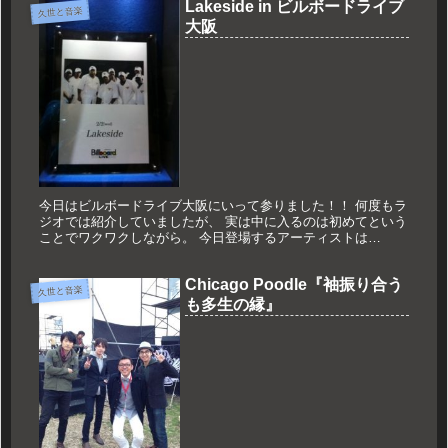
Lakeside in ビルボードライブ
久世と音楽
大阪
今日はビルボードライブ大阪にいって参りました！！ 何度もラ
ジオでは紹介していましたが、 実は中に入るのは初めてという
ことでワクワクしながら。 今日登場するアーティストは
Lakesade！！ 1969年から活動を始めたファンクバンド。 楽器
演...
Chicago Poodle『袖振り合う
久世と音楽
も多生の縁』