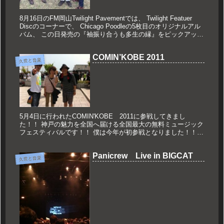
8月16日のFM岡山Twilight Pavementでは、 Twilight Featuer
Discのコーナーで、 Chicago Poodleの5枚目のオリジナルアル
バム、 この日発売の『袖振り合うも多生の縁』をピックアップ
しました。...
COMIN’KOBE 2011
久世と音楽
5月4日に行われたCOMIN'KOBE 2011に参戦してきまし
た！！ 神戸の魅力を全国へ届ける全国最大の無料ミュージック
フェスティバルです！！ 僕は今年が初参戦となりました！！
誘ってくれたイノシュー、チケット引き換えの時に一緒になっ
た前...
Panicrew Live in BIGCAT
久世と音楽