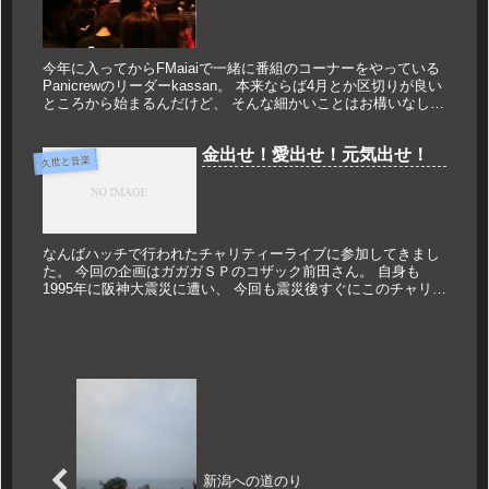
今年に入ってからFMaiaiで一緒に番組のコーナーをやっている
Panicrewのリーダーkassan。 本来ならば4月とか区切りが良い
ところから始まるんだけど、 そんな細かいことはお構いなし。
あれよあれよと1ヶ月が経ち、 大阪でのライブ...
金出せ！愛出せ！元気出せ！
久世と音楽
なんばハッチで行われたチャリティーライブに参加してきまし
た。 今回の企画はガガガＳＰのコザック前田さん。 自身も
1995年に阪神大震災に遭い、 今回も震災後すぐにこのチャリテ
ィーライブを企画。 路上でのゲリラライブも行い、 そこでも
義援金も...
新潟への道のり