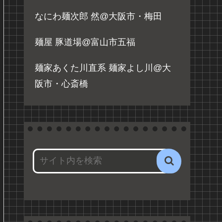
なにわ麺次郎 然@大阪市・梅田
麺屋 豚道場@富山市五福
麺家あくた川直系 麺家よし川@大
阪市・心斎橋