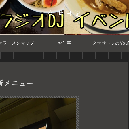
久世日記
世ラーメンマップ
お仕事
久世サトシのYouT
新メニュー