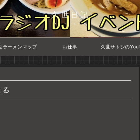
久世日記
世ラーメンマップ
お仕事
久世サトシのYouT
始まる