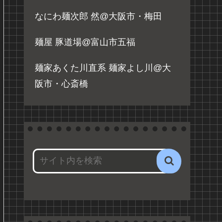
なにわ麺次郎 然@大阪市・梅田
麺屋 豚道場@富山市五福
麺家あくた川直系 麺家よし川@大
阪市・心斎橋