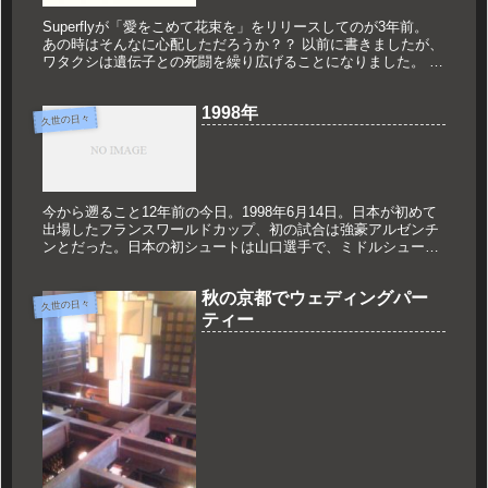
Superflyが「愛をこめて花束を」をリリースしてのが3年前。
あの時はそんなに心配しただろうか？？ 以前に書きましたが、
ワタクシは遺伝子との死闘を繰り広げることになりました。 そ
うです！！ 髪の毛のお話。 今までシャカシャカ洗っていた...
1998年
久世の日々
今から遡ること12年前の今日。1998年6月14日。日本が初めて
出場したフランスワールドカップ、初の試合は強豪アルゼンチ
ンとだった。日本の初シュートは山口選手で、ミドルシュート
は大きく枠を外れたが、心に残る1本になった。あんなにファ
ンだった...
秋の京都でウェディングパー
久世の日々
ティー