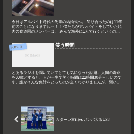
今日はアルバイト時代の先輩の結婚式へ。 知り合ったのは11年
前のことになりますね～！！ 僕たちがアルバイトをしていた焼
肉の食道園のメンバーは、 みんな海外に1人で行くというのが
趣味で。 僕もその影響を受けて21歳の時に アメリカ大陸を横
断す...
笑う時間
久世の日々
とあるラジオを聞いていてとても気になった話題。人間の寿命
を80歳とすると、人が一生で笑う時間は22時間30分らしいので
す。誰がそんな集計をとったのか全くわかりませんが、聞いた
ことのない数値なので気になります。この数値は僕が想像して
いたものよ...
カターレ富山vsガンバ大阪U23