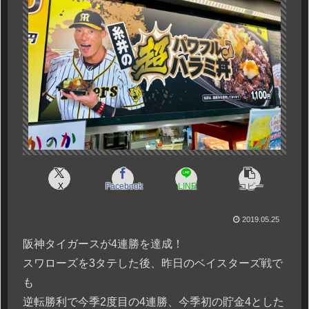
X
Facebook
LINE
コピー
2019.05.25
阪神タイガースが4連勝を達成！
スワローズを3タテした後、昨日のベイスターズ戦で
も
逆転勝利で今季2度目の4連勝、今季初の貯金4とした