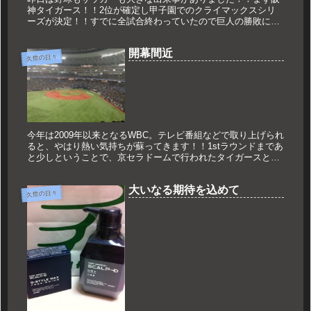
神タイガース！！2位が確定し甲子園でのクライマックスシリ
ーズが決定！！すでに全試合終わっていたので巨人の勝敗に委
ねるしかなかったのですが。あの負け方は巨人ファンにとって
は辛いでしょうね...
開幕間近
久世の日々
今年は2009年以来となるWBC。テレビ番組などで取り上げられ
ると、やはり熱い気持ちが蘇ってきます！！1stラウンドまであ
と少しということで、京セラドームで行われたタイガースとの
強化試合を観に行ってまいりました。内野指定は結構空いてい
たので...
大いなる期待を込めて
久世の日々