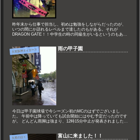
昨年末から仕事で担当し、初めは勉強をしながらだったのが、
いつの間にか語れるレベルまで達したのもがある。それが
DRAGON GATE！！中学生の時の同級生がいるというのもある
が、それだけではなく人を惹きつけるものがあるプロレスだ。
先月末も仕事...
雨の甲子園
久世阪神タイガース
今日は甲子園球場で今シーズン初のMCのはずでございまし
た。 午前中は降っていても試合開始にはやむ予定だったのです
が。 どんどん雨脚は強まり、12時15分中止が発表されました。
見学に行った火曜日、そして担当の土曜日も雨ということで、
すでに...
富山に来ました！！
久世の日々