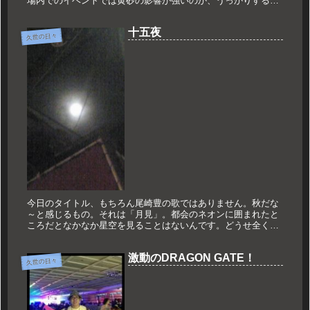
場内でのイベントでは黄砂の影響が強いのか、うっかりすると
咳き込みそうになりました。なんとか咳き込むこともなく試合
開始。初回から...
十五夜
久世の日々
今日のタイトル、もちろん尾崎豊の歌ではありません。秋だな
～と感じるもの。それは「月見」。都会のネオンに囲まれたと
ころだとなかなか星空を見ることはないんです。どうせ全く見
えないんで。でも仲秋の名月、十五夜は、そんなネオンに全く
負けず輝いており...
激動のDRAGON GATE！
久世の日々