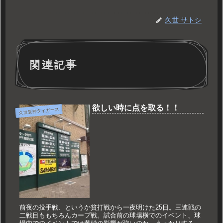
久世 サトシ
関連記事
欲しい時に点を取る！！
久世阪神タイガース
前夜の投手戦、というか貧打戦から一夜明けた25日。三連戦の
二戦目ももちろんカープ戦。試合前の球場横でのイベント、球