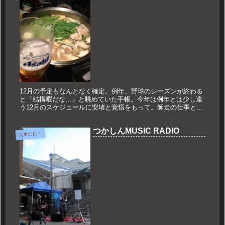
12月の予定もなんとなく確定。例年、野球のシーズンが終わる
と「結構暇だな…」と眺めていた手帳。今年は例年とは少し違
う12月のスケジュールに安堵と覚悟をもって。師走の仕事とも
に、2012年を忘れなくてはいけません。いや…より一層忘れな
いものに...
つかしんMUSIC RADIO
久世の日々