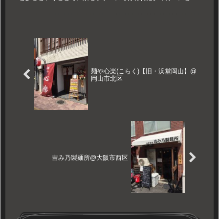
強化試合を観に行ってまいりました。内野指定は結構空いてい
たので...
麺や心楽(こらく)【旧・浜堂岡山】@
岡山市北区
吉み乃製麺所@大阪市西区