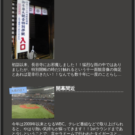
初詣以来、長谷寺にお邪魔しました！！猛烈な雨の中ではあり
ましたが、特別開帳の時だけ触れるという十一面観音像の御足
とあれば是非行きたい！！なんでも数十年に一度のことらしい
のです！！！高さ10mを越える像を下から見上げると圧
巻！！！同時開催され...
開幕間近
久世の日々
今年は2009年以来となるWBC。テレビ番組などで取り上げられ
ると、やはり熱い気持ちが蘇ってきます！！1stラウンドまであ
と少しということで、京セラドームで行われたタイガースとの