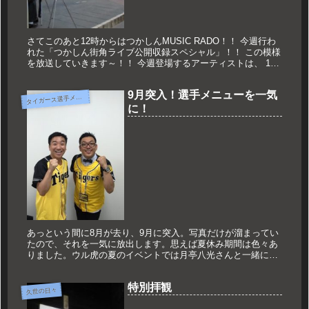
さてこのあと12時からはつかしんMUSIC RADO！！ 今週行わ
れた「つかしん街角ライブ公開収録スペシャル」！！ この模様
を放送していきます～！！ 今週登場するアーティストは、 1番
初めに登場してくれた、 annecoat（アンネコート）...
9月突入！選手メニューを一気
タ
イガース選手メニュー
に！
あっという間に8月が去り、9月に突入。写真だけが溜まってい
たので、それを一気に放出します。思えば夏休み期間は色々あ
りました。ウル虎の夏のイベントでは月亭八光さんと一緒に。
そして様々な選手メニューも食していたのです。まず、不調か
らの脱出を祈願...
特別拝観
久世の日々