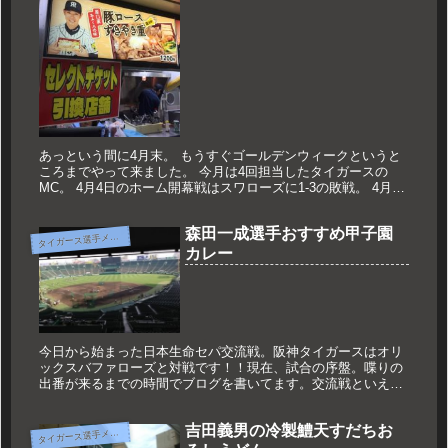
あっという間に4月末。 もうすぐゴールデンウィークというと
ころまでやって来ました。 今月は4回担当したタイガースの
MC。 4月4日のホーム開幕戦はスワローズに1-3の敗戦。 4月6
日のスワローズ戦は延長11回に 原口選手のHRが出て5-4の...
森田一成選手おすすめ甲子園
タ
イガース選手メニュー
カレー
今日から始まった日本生命セパ交流戦。阪神タイガースはオリ
ックスバファローズと対戦です！！現在、試合の序盤。喋りの
出番が来るまでの時間でブログを書いてます。交流戦といえば
交流戦メニューが登場するのですが、今年は「期待の若虎！お
すすめメニュー」...
吉田義男の冷製鱧天すだちお
タ
イガース選手メニュー