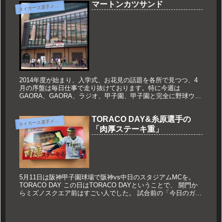
マートンカツサンド
タ
イガース選手メニュー
2014年度が始まり、入学式、お花見の話題を各所で見つつ、4
月の序盤は毎日仕事で走り抜けております。特に今週は
GAORA、GAORA、ラジオ、甲子園、甲子園と完全に野球ウィ
ークでありました。2008シーズンからスタートしたタイガース
のMC。...
TORACO DAY&糸原選手の
タ
イガース選手メニュー
「肉厚ステーキ重」
5月11日は阪神甲子園球場で阪神vs中日のスタジアムMCを。
TORACO DAY この日はTORACO DAYということで、 開門か
らミズノスクエア前はすごい人でした。 試合前の「今日のガオ
ーさん」から 一緒に喋って盛り上げるタイガースガ...