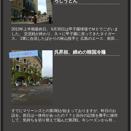
ろしうどん
2013年上半期最終日。 6月30日は甲子園球場でＭＣでございま
した。 交流戦が終わり、久々に甲子園に戻ってきたタイガー
ス。 1軍に合流したばかりの秋山投手と 広島のエース、前田健
太投手の対決でした。 マエケンはさすがのピッチングでした
ね。...
呉昇桓、締めの韓国冷麺
タ
イガース選手メニュー
すでにマリーンズとの第3戦が始まっておりますが、昨日のお
話を。前日は一体何があったの？？と自分の記憶を勝手に操作
して、気持ちを切り替えて臨んだ第2戦。今シーズンから何度
かスタジアムツアーのトークショーも担当しておりますが、前
日は藪恵壹さんと...