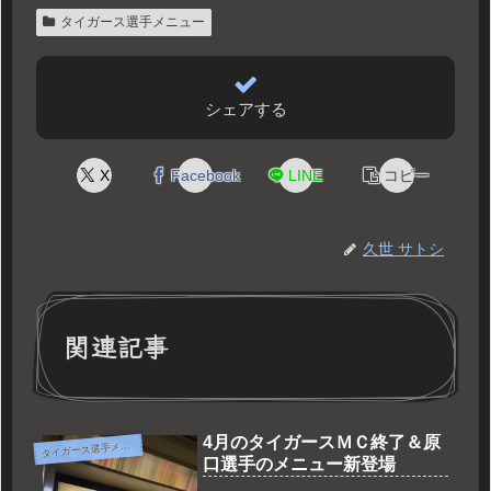
タイガース選手メニュー
シェアする
X
Facebook
LINE
コピー
久世 サトシ
関連記事
4月のタイガースＭＣ終了＆原
タ
イガース選手メニュー
口選手のメニュー新登場