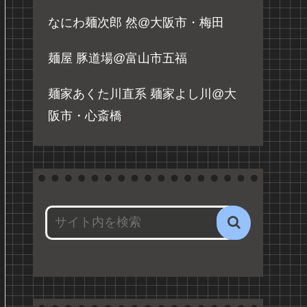
なにわ麺次郎 然@大阪市・梅田
麺屋 豚道場@富山市五福
麺家あくた川直系 麺家よし川@大
阪市・心斎橋