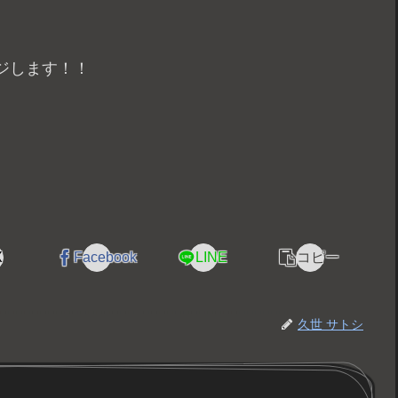
ジします！！
X
Facebook
LINE
コピー
久世 サトシ