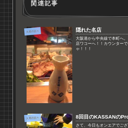
関連記事
隠れた名店
久世の日々
大阪港から中央線で本町へ。
店ワコーへ！！カウンターで
ゃ！！！
8回目のKASSANのProj
久世の日々
さて、今日もオンエアでございま