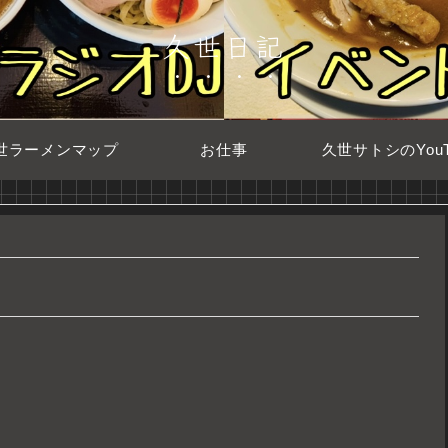
久世日記
世ラーメンマップ
お仕事
久世サトシのYouT