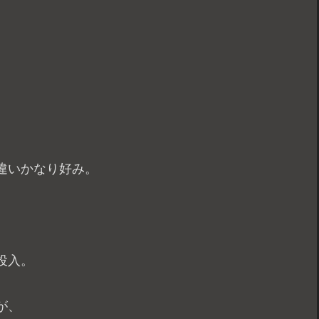
違いかなり好み。
投入。
が、