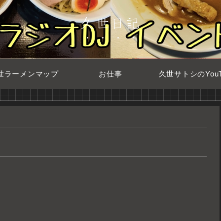
久世日記
世ラーメンマップ
お仕事
久世サトシのYouT