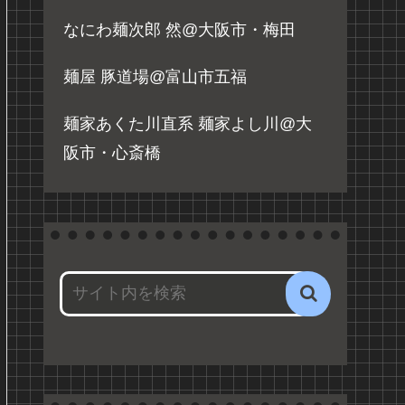
なにわ麺次郎 然@大阪市・梅田
麺屋 豚道場@富山市五福
麺家あくた川直系 麺家よし川@大
阪市・心斎橋