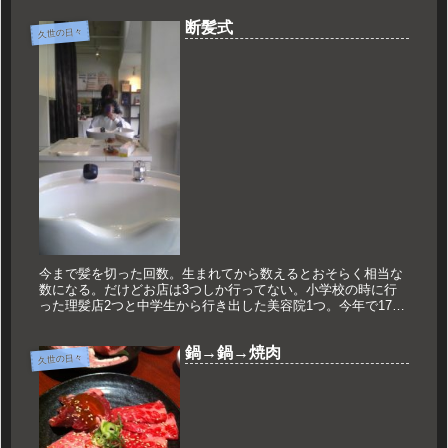
ップ。...
断髪式
久世の日々
今まで髪を切った回数。生まれてから数えるとおそらく相当な
数になる。だけどお店は3つしか行ってない。小学校の時に行
った理髪店2つと中学生から行き出した美容院1つ。今年で17年
目！！！長い！！！朝９時の開店とともに断髪！！「髪の毛細
くなったね。...
鍋→鍋→焼肉
久世の日々