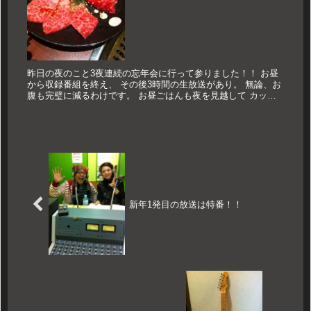
昨日の夜のこと3夜連続の忘年会に行って参りました！！ お昼
から収録番組を終え、 その後3時間の生放送があり。 無論、お
腹も完璧に減るわけです。 お昼ごはんも夜を見越して カップ
ヌードルライトとおにぎり1つ。 行ってきたのは阪神尼崎にあ
る「ア...
新年1発目の放送は特番！！