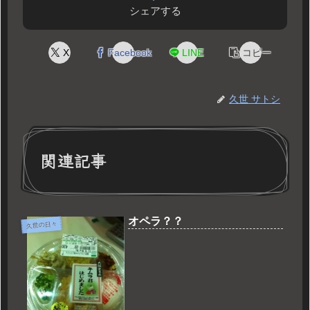
シェアする
X
Facebook
LINE
コピー
久世 サトシ
関連記事
オペラ？？
久世の日々