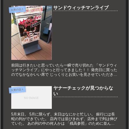
サンドウィッチマンライブ
久世の日々
前回は行きたいと思っていたら一瞬で売り切れた 「サンドウィ
ッチマンライブ」にやっと行ってきました！！ 発売日に買った
のでなかなかいい席で じっくりとお笑いを見させていただきま
した。 劇場などでお笑い見させていただいたことはあります
が、 単独...
ヤナーチェックが見つからな
久世の日々
い
5月末日。 5月に限らず、末日はなにかと忙しい。 銀行には長
蛇の列ができていた。 店内では並びきれず、店外まで列は伸び
ていた。 あの列の中の何人かは 「残高参照」のために並んで
いたら面白い。 クリスピークリームドーナツや、アップルショ