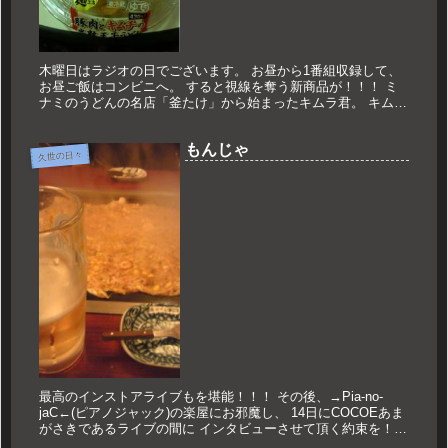
木曜日はラジオの日でございます。 お昼から1番組収録して、
お昼ご飯はコンビニへ。 すると視線を奪う新商品が！！！ ミ
ナミのうどんの名店「釜たけ」から始まったキムラ君。 キムチ
とラー油のコラボレーション商品で、 大阪市内を中心にこの看
板を掲げ...
もんじゃ
久世の日々
最高のインストアライブもを堪能！！！ その後、→Pia-no-
jaC←(ピアノジャック)の楽屋にお邪魔し、 14日にCOCOEあま
がさきであるライブの間に インタビューさせて頂く約束を！！
やりました！！ んで心斎橋のもんじゃ麦でご飯！！ ...