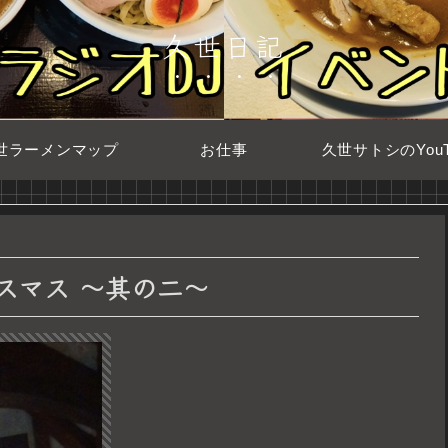
久世日記
世ラーメンマップ
お仕事
久世サトシのYouT
スマス ～其の二～