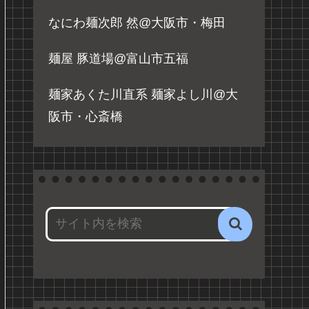
なにわ麺次郎 然@大阪市・梅田
麺屋 豚道場@富山市五福
麺家あくた川直系 麺家よし川@大
阪市・心斎橋