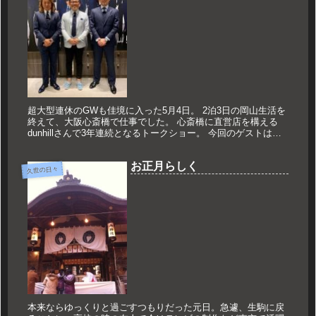
超大型連休のGWも佳境に入った5月4日。 2泊3日の岡山生活を
終えて、大阪心斎橋で仕事でした。 心斎橋に直営店を構える
dunhillさんで3年連続となるトークショー。 今回のゲストはサ
ッカー日本代表監督・森保一さんと、 元サッカー日本代表の...
お正月らしく
久世の日々
本来ならゆっくりと過ごすつもりだった元日。急遽、生駒に戻