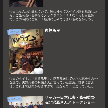
今日はなんだか疲れていて、家に帰ってスペイン語を勉強した
ら、ご飯も食べる事なくノックダウン！！！むくっと目覚め
て、この時間にご飯！！新川にしやでうまいものをがっつり
と！！！幸せ。ほんじゃ！！！
肉尊魚卑
久世の日々
今日のタイトル「肉尊魚卑」。以前放送していた人志松本の○○
な話で、矢野兵働の兵働さんが言っていた言葉。端的に言え
ば、これまでは肉が好きすぎて、魚なんて…と思っていたとい
うこと。ただこれに出会ってから魚の概念が変わったとおっし
ゃっていたのが、...
サッカー日本代表・森保監督
久世の日々
＆北沢豪さんとトークショー