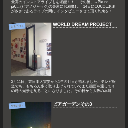
最高のインストアライブもを堪能！！！ その後、→Pia-no-
jaC←(ピアノジャック)の楽屋にお邪魔し、 14日にCOCOEあま
がさきであるライブの間に インタビューさせて頂く約束を！！
やりました！！ んで心斎橋のもんじゃ麦でご飯！！ ...
WORLD DREAM PROJECT
久世の日々
3月11日、東日本大震災から1年の月日が流れました。テレビ報
道でも、もちろん多く取り上げられていてまた画面を通してそ
の時の光景を見ることになりました。その日から大阪の本町で
行われている写真展が「WORLD DREAM PROJECT」。昨年...
ビアガーデンその3
久世の日々