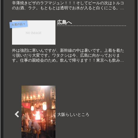
辛薄焼きピザのラフマジュン！！！そしてビールの次はトルコ
のお酒、ラク。もともとは透明でお水が入ると白くにごる。こ
のお酒かなりキツイ！！身体が熱いです！！ほんじゃ！！！
広島へ
久世の日々
外は強烈に寒いんですが、新幹線の中は暑いです。上着を着た
り脱いだり大変です。ワタクシは今、広島に向かっておりま
す。仕事の親睦会のため。飲んで帰ります！！東京へも飲み会
だけのために行くので、片道1時間半は近いものです。今年初
の広島で3時間ほど...
大阪らしいところ