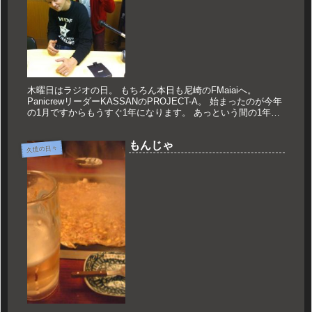
木曜日はラジオの日。 もちろん本日も尼崎のFMaiaiへ。
PanicrewリーダーKASSANのPROJECT-A。 始まったのが今年
の1月ですからもうすぐ1年になります。 あっという間の1年で
すね～。 最初の方の音源って残ってるんだっけ...
もんじゃ
久世の日々