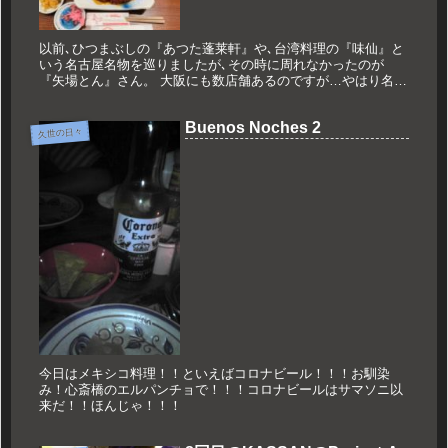
以前､ひつまぶしの『あつた蓬莱軒』や､台湾料理の『味仙』と
いう名古屋名物を巡りましたが､その時に周れなかったのが
『矢場とん』さん。 大阪にも数店舗あるのですが…やはり名古
屋名物は名古屋で食べたいということで仕事帰りの名古屋名鉄
店で初訪問して...
Buenos Noches 2
久世の日々
今日はメキシコ料理！！といえばコロナビール！！！お馴染
み！心斎橋のエルパンチョで！！！コロナビールはサマソニ以
来だ！！ほんじゃ！！！