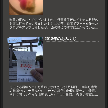
昨日の夜のことでございますが、 仕事終了後にベトナム料理の
お店に行ってまいりました！！ この前、自宅でフォーを作った
ブログをアップしましたが、 あの時点ですでに上がっていた
アジアへの欲望がピークに達してきました。 お邪魔したのは、
梅田の新...
2018年のおみくじ
久世の日々
そろそろ新年ムードも終わりかけという1月14日。 今年も地元
の初詣やら、十日戎やら、 色々な場所の神様に新年のご挨拶。
そして同じく色々な場所でおみくじにも挑戦。 奈良の実家に帰
って母とともに往馬大社へ。 小さな頃から何度もお参りに訪れ
てい...