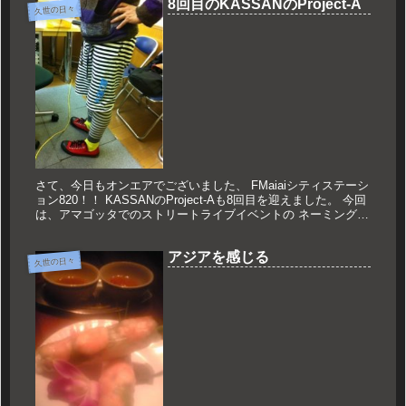
8回目のKASSANのProject-A
久世の日々
さて、今日もオンエアでございました、 FMaiaiシティステーシ
ョン820！！ KASSANのProject-Aも8回目を迎えました。 今回
は、アマゴッタでのストリートライブイベントの ネーミングを
決める記念すべき日！！ 先週の放送では「ア...
アジアを感じる
久世の日々