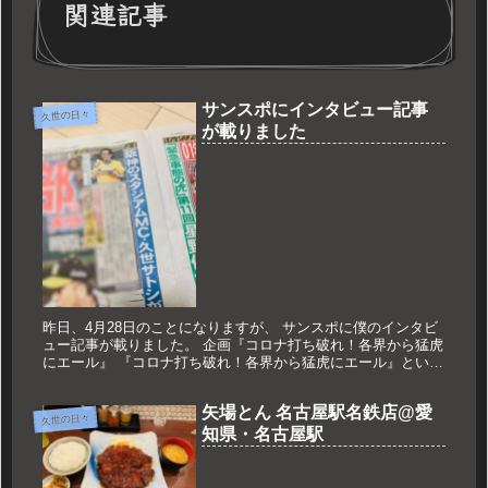
関連記事
サンスポにインタビュー記事
久世の日々
が載りました
昨日、4月28日のことになりますが、 サンスポに僕のインタビ
ュー記事が載りました。 企画『コロナ打ち破れ！各界から猛虎
にエール』 『コロナ打ち破れ！各界から猛虎にエール』という
企画の第16回で、 2008年からスタジアムMCを担当している
と...
矢場とん 名古屋駅名鉄店@愛
久世の日々
知県・名古屋駅