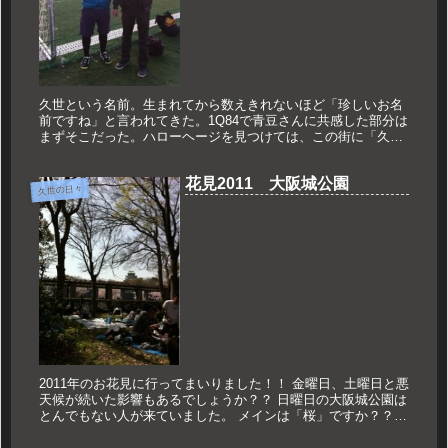
久世という名前。生まれてから数えきれないほど「珍しいお名
前ですね」と言われてきた。1Q84で青豆さんに共感した部分は
まずそこだった。ハローヘージを見つけては、この街に「久
世」という人はいるのかどうか調べてみるということを何度も
した。珍しい苗...
花見2011 大阪城公園
久世の日々
2011年のお花見に行ってまいりました！！ 金曜日、土曜日と悪
天候が続いた影響もあるでしょうか？？ 日曜日の大阪城公園は
とんでもない人が来ていました。 メインは「桜」ですか？？と
聞かれれば、 「いえ。別に屋外でワイワイ出来れば結構で
す。」と...