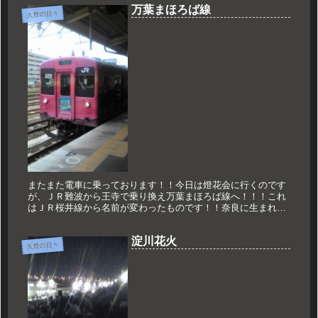
万葉まほろば線
久世の日々
またまた電車に乗っております！！今日は燈花会に行くのです
が、ＪＲ難波から王寺で乗り換え万葉まほろば線へ！！！これ
はＪＲ桜井線から名前が変わったものです！！奈良に生まれ育
ちましたが、根っからの近鉄っ子なんで乗るのは初めて！！！
高田から桜井を経...
淀川花火
久世の日々