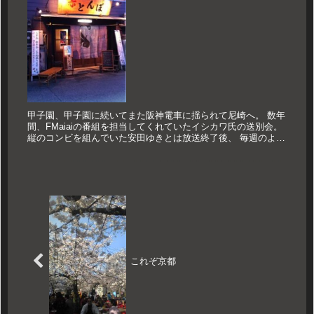
甲子園、甲子園に続いてまた阪神電車に揺られて尼崎へ。 数年
間、FMaiaiの番組を担当してくれていたイシカワ氏の送別会。
縦のコンビを組んでいた安田ゆきとは放送終了後、 毎週のよう
に尼崎を散策しながらお酒を飲んでおりました。 その仲間の区
切...
これぞ京都