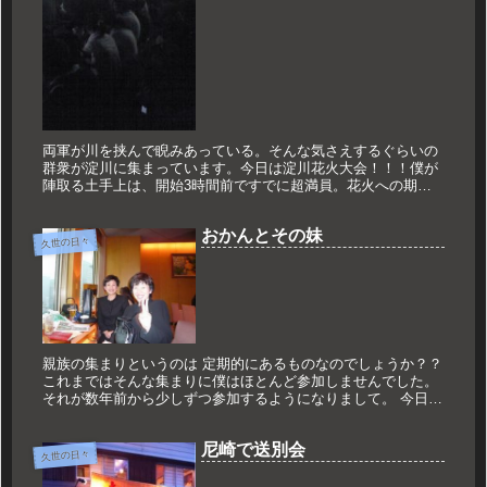
両軍が川を挟んで睨みあっている。そんな気さえするぐらいの
群衆が淀川に集まっています。今日は淀川花火大会！！！僕が
陣取る土手上は、開始3時間前ですでに超満員。花火への期待
度は毎年変わりません。花火という芸術が一番美しくなる闇の
キャンパスが調う...
おかんとその妹
久世の日々
親族の集まりというのは 定期的にあるものなのでしょうか？？
これまではそんな集まりに僕はほとんど参加しませんでした。
それが数年前から少しずつ参加するようになりまして。 今日は
僕のおじいちゃんの法事ということで梅田に。 母方のおじいち
ゃんな...
尼崎で送別会
久世の日々