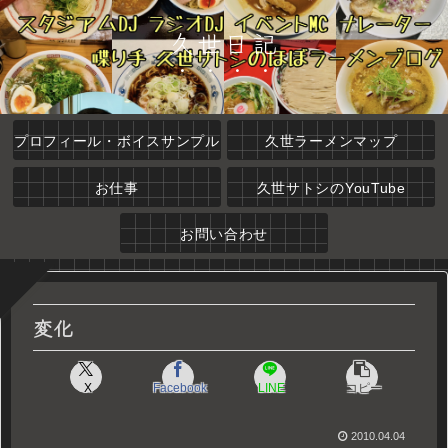
久世日記
プロフィール・ボイスサンプル
久世ラーメンマップ
お仕事
久世サトシのYouTube
お問い合わせ
変化
X
Facebook
LINE
コピー
2010.04.04