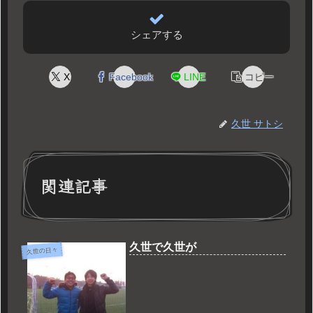
シェアする
X
Facebook
LINE
コピー
久世 サトシ
関連記事
久世で久世が
久世の日々