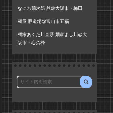
なにわ麺次郎 然@大阪市・梅田
麺屋 豚道場@富山市五福
麺家あくた川直系 麺家よし川@大
阪市・心斎橋