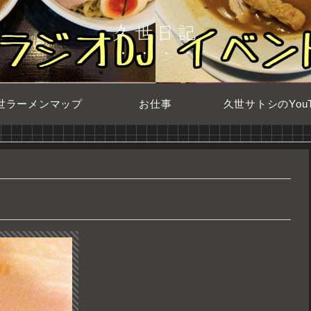
久世日記
世ラーメンマップ
お仕事
久世サトシのYouT