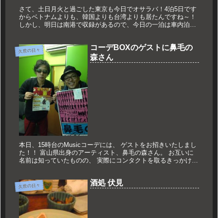
さて、土日月火と過ごした東京も今日でオサラバ！4泊5日です
からベトナムよりも、韓国よりも台湾よりも居たんですね～！
しかし、明日は南港で収録があるので、今日の一泊は車内泊で
す。ということは、、水曜どうでしょうで「地獄の」と言われ
た深夜バスでご...
コーデBOXのゲストに鼻毛の
久世の日々
森さん
本日、15時台のMusicコーデには、 ゲストをお招きいたしまし
た！！ 富山県出身のアーティスト、鼻毛の森さん。 お互いに
名前は知っていたものの、 実際にコンタクトを取るきっかけに
なったのはTwitter！！ トラベルがちゃのコーナーで富山...
酒処 伏見
久世の日々