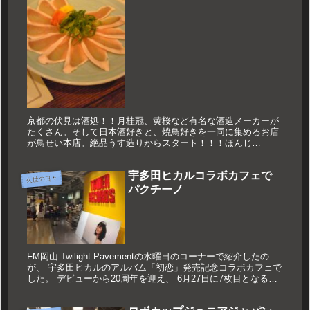
京都の伏見は酒処！！月桂冠、黄桜など有名な酒造メーカーが
たくさん。そして日本酒好きと、焼鳥好きを一同に集めるお店
が鳥せい本店。絶品うす造りからスタート！！！ほんじ
ゃ！！！
宇多田ヒカルコラボカフェで
久世の日々
パクチーノ
FM岡山 Twilight Pavementの水曜日のコーナーで紹介したの
が、 宇多田ヒカルのアルバム「初恋」発売記念コラボカフェで
した。 デビューから20周年を迎え、 6月27日に7枚目となるア
ルバム「初恋」をリリースした宇多田ヒカル。 ...