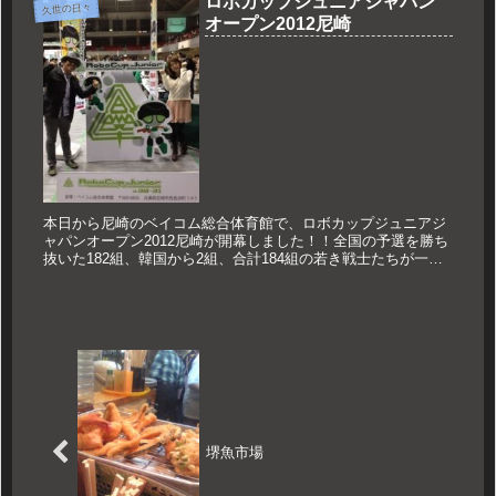
ロボカップジュニアジャパン
久世の日々
オープン2012尼崎
本日から尼崎のベイコム総合体育館で、ロボカップジュニアジ
ャパンオープン2012尼崎が開幕しました！！全国の予選を勝ち
抜いた182組、韓国から2組、合計184組の若き戦士たちが一同
に尼崎に集ったのです。この全国大会のMCを担当したのがFM
尼崎...
堺魚市場