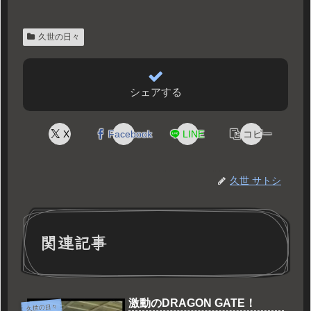
久世の日々
シェアする
X
Facebook
LINE
コピー
久世 サトシ
関連記事
激動のDRAGON GATE！
久世の日々